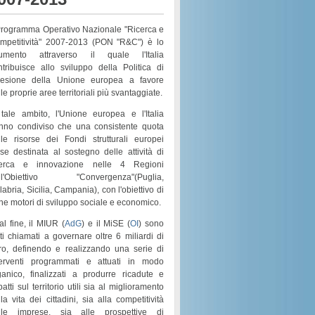
 Programma Operativo Nazionale "Ricerca e
mpetitività" 2007-2013 (PON "R&C") è lo
rumento attraverso il quale l'Italia
ntribuisce allo sviluppo della Politica di
esione della Unione europea a favore
le proprie aree territoriali più svantaggiate.
 tale ambito, l'Unione europea e l'Italia
nno condiviso che una consistente quota
lle risorse dei
Fondi strutturali europei
sse destinata al sostegno delle attività di
cerca e innovazione nelle 4 Regioni
l'
Obiettivo "Convergenza"
(
Puglia,
labria, Sicilia, Campania
), con l'obiettivo di
rne motori di
sviluppo sociale e economico
.
al fine, il MIUR (
AdG
) e il MiSE (
OI
) sono
ati chiamati a governare
oltre 6 miliardi di
ro
, definendo e realizzando una serie di
terventi programmati e attuati in modo
ganico
, finalizzati a produrre ricadute e
atti sul territorio utili sia al
miglioramento
la vita dei cittadini
, sia alla
competitività
lle imprese
, sia alle prospettive di