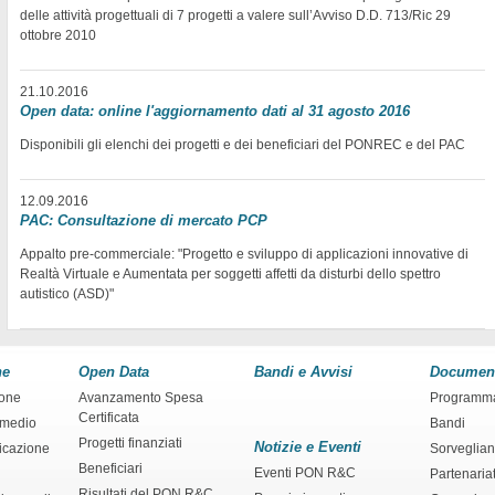
delle attività progettuali di 7 progetti a valere sull’Avviso D.D. 713/Ric 29
ottobre 2010
21.10.2016
Open data: online l'aggiornamento dati al 31 agosto 2016
Disponibili gli elenchi dei progetti e dei beneficiari del PONREC e del PAC
12.09.2016
PAC: Consultazione di mercato PCP
Appalto pre-commerciale: "Progetto e sviluppo di applicazioni innovative di
Realtà Virtuale e Aumentata per soggetti affetti da disturbi dello spettro
autistico (ASD)"
ne
Open Data
Bandi e Avvisi
Documen
ione
Avanzamento Spesa
Programm
Certificata
rmedio
Bandi
Progetti finanziati
Notizie e Eventi
ficazione
Sorveglia
Beneficiari
Eventi PON R&C
Partenaria
Risultati del PON R&C