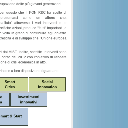
cupazione
delle più giovani generazioni.
per questo che il
PON R&C
ha scelto di
ppresentarsi come un
albero
che,
naffiato
" attraverso i vari
interventi e le
ecifiche azioni
, produce "
frutti
" importanti, a
o volta in grado di contribuire agli obiettivi
crescita e di sviluppo
che l'Unione europea
i dal MiSE. Inoltre, specifici interventi sono
nel corso del 2012 con l'obiettivo di rendere
ione di crisi economica in atto.
risorse a loro disposizione riguardano:
Smart
Social
Cities
Innovation
ne
Investimenti
a
innovativi
mart & Start