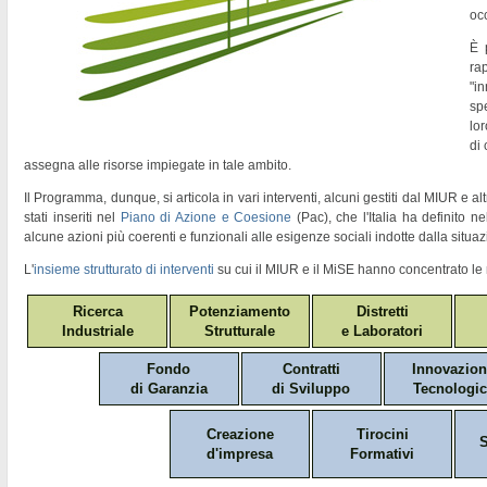
oc
È 
ra
"
in
sp
lor
di
assegna alle risorse impiegate in tale ambito.
Il Programma, dunque, si articola in vari interventi, alcuni gestiti dal MIUR e altr
stati inseriti nel
Piano di Azione e Coesione
(Pac)
, che l'Italia ha definito 
alcune azioni più coerenti e funzionali alle esigenze sociali indotte dalla situaz
L'
insieme strutturato di interventi
su cui il MIUR e il MiSE hanno concentrato le 
Ricerca
Potenziamento
Distretti
Industriale
Strutturale
e Laboratori
Fondo
Contratti
Innovazio
di Garanzia
di Sviluppo
Tecnologic
Creazione
Tirocini
S
d'impresa
Formativi