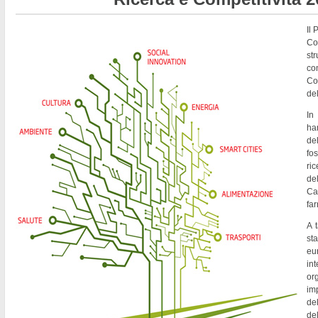
Il
Co
st
co
Co
del
In
ha
de
fo
ri
del
Ca
fa
A t
st
eu
in
or
imp
del
de