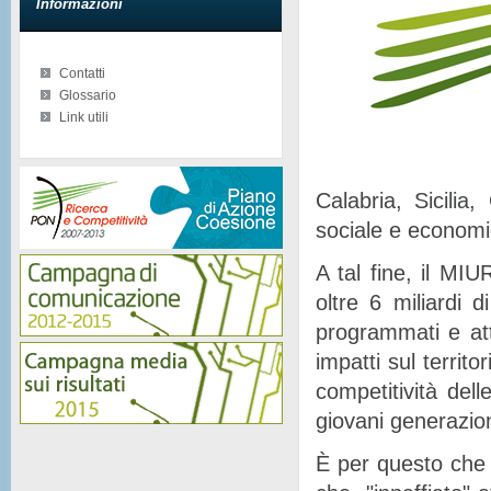
Informazioni
Contatti
Glossario
Link utili
Calabria, Sicilia
sociale e econom
A tal fine, il MIU
oltre 6 miliardi d
programmati e at
impatti sul territor
competitività del
giovani generazion
È per questo che 