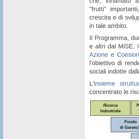
che, "
innaffiato
" a
"
frutti
" importanti
crescita e di svil
in tale ambito.
Il Programma, dunq
e altri dal MiSE. I
Azione e Coesio
l'obiettivo di ren
sociali indotte dal
L'
insieme struttu
concentrato le ris
Ricerca
P
Industriale
Fondo
di Garanz