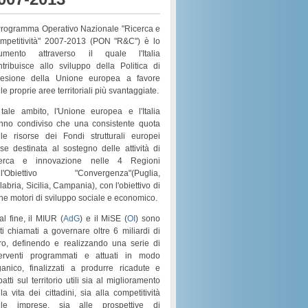
 Programma Operativo Nazionale "Ricerca e
mpetitività" 2007-2013 (PON "R&C") è lo
rumento attraverso il quale l'Italia
ntribuisce allo sviluppo della Politica di
esione della Unione europea a favore
le proprie aree territoriali più svantaggiate.
 tale ambito, l'Unione europea e l'Italia
nno condiviso che una consistente quota
lle risorse dei
Fondi strutturali europei
sse destinata al sostegno delle attività di
cerca e innovazione nelle 4 Regioni
l'
Obiettivo "Convergenza"
(
Puglia,
labria, Sicilia, Campania
), con l'obiettivo di
rne motori di
sviluppo sociale e economico
.
al fine, il MIUR (
AdG
) e il MiSE (
OI
) sono
ati chiamati a governare
oltre 6 miliardi di
ro
, definendo e realizzando una serie di
terventi programmati e attuati in modo
ganico
, finalizzati a produrre ricadute e
atti sul territorio utili sia al
miglioramento
la vita dei cittadini
, sia alla
competitività
lle imprese
, sia alle prospettive di