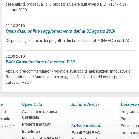
delle attività progettuali di 7 progetti a valere sull’Avviso D.D. 713/Ric 29
ottobre 2010
21.10.2016
Open data: online l'aggiornamento dati al 31 agosto 2016
Disponibili gli elenchi dei progetti e dei beneficiari del PONREC e del PAC
12.09.2016
PAC: Consultazione di mercato PCP
Appalto pre-commerciale: "Progetto e sviluppo di applicazioni innovative di
Realtà Virtuale e Aumentata per soggetti affetti da disturbi dello spettro
autistico (ASD)"
ne
Open Data
Bandi e Avvisi
Documen
ione
Avanzamento Spesa
Programm
Certificata
rmedio
Bandi
Progetti finanziati
Notizie e Eventi
ficazione
Sorveglia
Beneficiari
Eventi PON R&C
Partenaria
Risultati del PON R&C