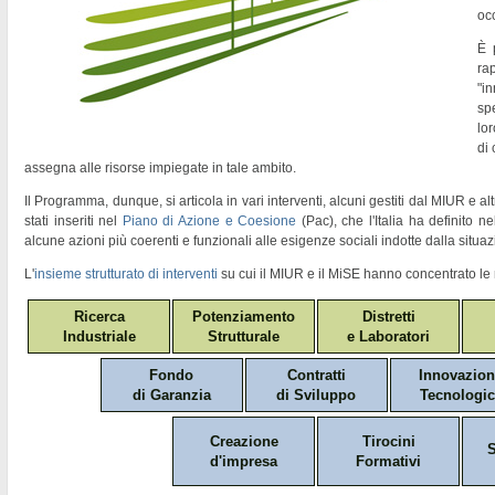
oc
È 
ra
"
in
sp
lor
di
assegna alle risorse impiegate in tale ambito.
Il Programma, dunque, si articola in vari interventi, alcuni gestiti dal MIUR e altr
stati inseriti nel
Piano di Azione e Coesione
(Pac)
, che l'Italia ha definito 
alcune azioni più coerenti e funzionali alle esigenze sociali indotte dalla situaz
L'
insieme strutturato di interventi
su cui il MIUR e il MiSE hanno concentrato le 
Ricerca
Potenziamento
Distretti
Industriale
Strutturale
e Laboratori
Fondo
Contratti
Innovazio
di Garanzia
di Sviluppo
Tecnologic
Creazione
Tirocini
S
d'impresa
Formativi