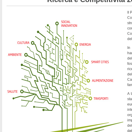
Il
Co
st
co
Co
del
In
ha
de
fo
ri
del
Ca
fa
A t
st
eu
in
or
imp
del
de