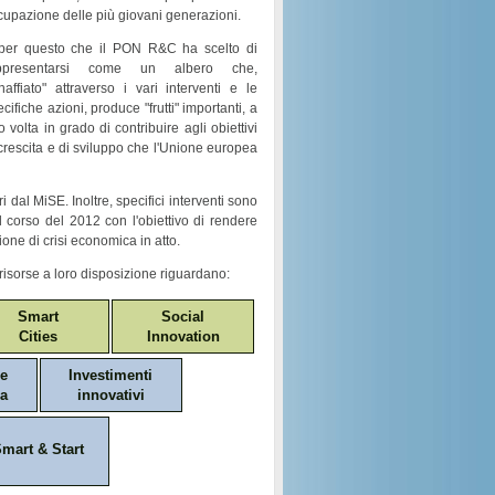
cupazione
delle più giovani generazioni.
per questo che il
PON R&C
ha scelto di
ppresentarsi come un
albero
che,
naffiato
" attraverso i vari
interventi e le
ecifiche azioni
, produce "
frutti
" importanti, a
o volta in grado di contribuire agli obiettivi
crescita e di sviluppo
che l'Unione europea
i dal MiSE. Inoltre, specifici interventi sono
nel corso del 2012 con l'obiettivo di rendere
ione di crisi economica in atto.
risorse a loro disposizione riguardano:
Smart
Social
Cities
Innovation
ne
Investimenti
a
innovativi
mart & Start