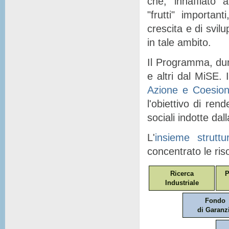
che, "
innaffiato
" a
"
frutti
" importanti
crescita e di svil
in tale ambito.
Il Programma, dunq
e altri dal MiSE. I
Azione e Coesio
l'obiettivo di ren
sociali indotte dal
L'
insieme struttu
concentrato le ris
Ricerca
P
Industriale
Fondo
di Garanz