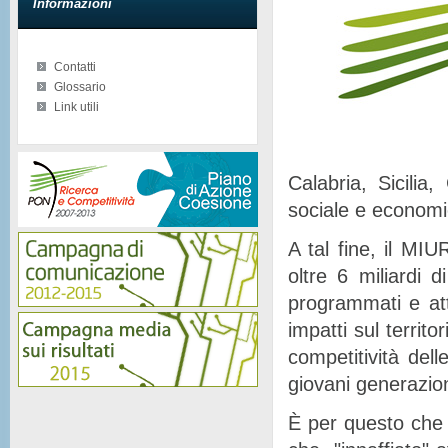
Informazioni
Contatti
Glossario
Link utili
Calabria, Sicilia
sociale e econom
A tal fine, il MIU
oltre 6 miliardi d
programmati e at
impatti sul territor
competitività del
giovani generazion
È per questo che 