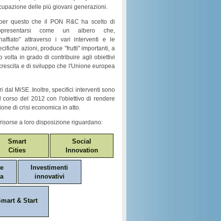
cupazione
delle più giovani generazioni.
per questo che il
PON R&C
ha scelto di
ppresentarsi come un
albero
che,
naffiato
" attraverso i vari
interventi e le
ecifiche azioni
, produce "
frutti
" importanti, a
o volta in grado di contribuire agli obiettivi
crescita e di sviluppo
che l'Unione europea
i dal MiSE. Inoltre, specifici interventi sono
nel corso del 2012 con l'obiettivo di rendere
ione di crisi economica in atto.
risorse a loro disposizione riguardano:
Smart
Social
Cities
Innovation
ne
Investimenti
a
innovativi
mart & Start