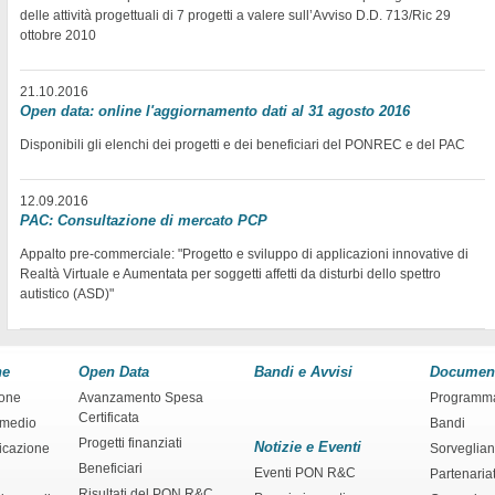
delle attività progettuali di 7 progetti a valere sull’Avviso D.D. 713/Ric 29
ottobre 2010
21.10.2016
Open data: online l'aggiornamento dati al 31 agosto 2016
Disponibili gli elenchi dei progetti e dei beneficiari del PONREC e del PAC
12.09.2016
PAC: Consultazione di mercato PCP
Appalto pre-commerciale: "Progetto e sviluppo di applicazioni innovative di
Realtà Virtuale e Aumentata per soggetti affetti da disturbi dello spettro
autistico (ASD)"
ne
Open Data
Bandi e Avvisi
Documen
ione
Avanzamento Spesa
Programm
Certificata
rmedio
Bandi
Progetti finanziati
Notizie e Eventi
ficazione
Sorveglia
Beneficiari
Eventi PON R&C
Partenaria
Risultati del PON R&C