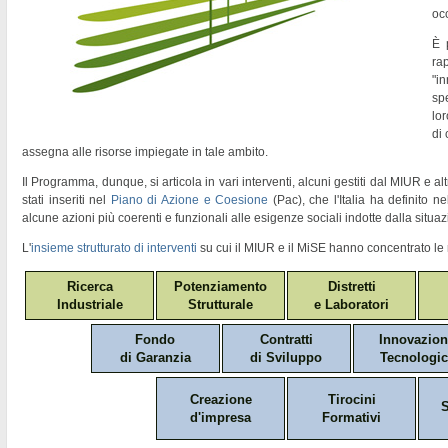
oc
È 
ra
"
in
sp
lor
di
assegna alle risorse impiegate in tale ambito.
Il Programma, dunque, si articola in vari interventi, alcuni gestiti dal MIUR e altr
stati inseriti nel
Piano di Azione e Coesione
(Pac)
, che l'Italia ha definito 
alcune azioni più coerenti e funzionali alle esigenze sociali indotte dalla situaz
L'
insieme strutturato di interventi
su cui il MIUR e il MiSE hanno concentrato le 
Ricerca
Potenziamento
Distretti
Industriale
Strutturale
e Laboratori
Fondo
Contratti
Innovazio
di Garanzia
di Sviluppo
Tecnologic
Creazione
Tirocini
S
d'impresa
Formativi