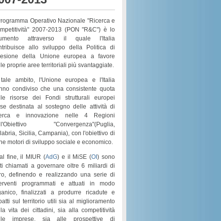
 Programma Operativo Nazionale "Ricerca e
mpetitività" 2007-2013 (PON "R&C") è lo
rumento attraverso il quale l'Italia
ntribuisce allo sviluppo della Politica di
esione della Unione europea a favore
le proprie aree territoriali più svantaggiate.
 tale ambito, l'Unione europea e l'Italia
nno condiviso che una consistente quota
lle risorse dei
Fondi strutturali europei
sse destinata al sostegno delle attività di
cerca e innovazione nelle 4 Regioni
l'
Obiettivo "Convergenza"
(
Puglia,
labria, Sicilia, Campania
), con l'obiettivo di
rne motori di
sviluppo sociale e economico
.
al fine, il MIUR (
AdG
) e il MiSE (
OI
) sono
ati chiamati a governare
oltre 6 miliardi di
ro
, definendo e realizzando una serie di
terventi programmati e attuati in modo
ganico
, finalizzati a produrre ricadute e
atti sul territorio utili sia al
miglioramento
la vita dei cittadini
, sia alla
competitività
lle imprese
, sia alle prospettive di