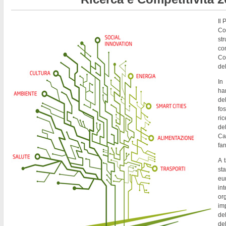
Il
Co
st
co
Co
del
In
ha
de
fo
ri
del
Ca
fa
A t
st
eu
in
or
imp
del
de