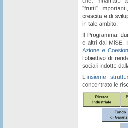
che, "
innaffiato
" a
"
frutti
" importanti
crescita e di svil
in tale ambito.
Il Programma, dunq
e altri dal MiSE. I
Azione e Coesio
l'obiettivo di ren
sociali indotte dal
L'
insieme struttu
concentrato le ris
Ricerca
P
Industriale
Fondo
di Garanz