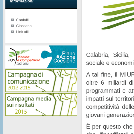
Informazioni
Contatti
Glossario
Link utili
Calabria, Sicilia
sociale e econom
A tal fine, il MIU
oltre 6 miliardi d
programmati e at
impatti sul territor
competitività del
giovani generazion
È per questo che 