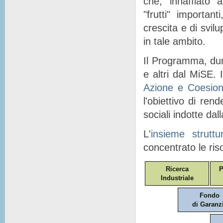
che, "
innaffiato
" a
"
frutti
" importanti
crescita e di svil
in tale ambito.
Il Programma, dunq
e altri dal MiSE. I
Azione e Coesio
l'obiettivo di ren
sociali indotte dal
L'
insieme struttu
concentrato le ris
Ricerca
P
Industriale
Fondo
di Garanz