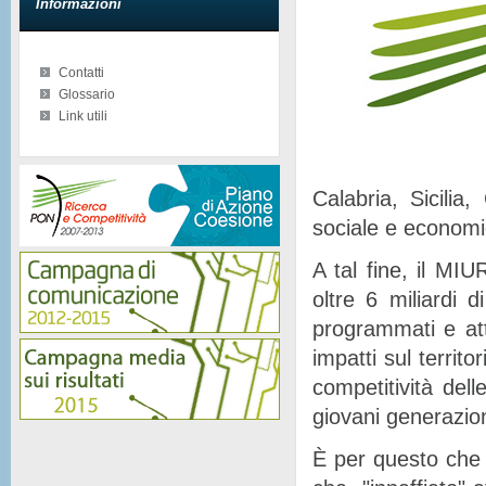
Informazioni
Contatti
Glossario
Link utili
Calabria, Sicilia
sociale e econom
A tal fine, il MIU
oltre 6 miliardi d
programmati e at
impatti sul territor
competitività del
giovani generazion
È per questo che 