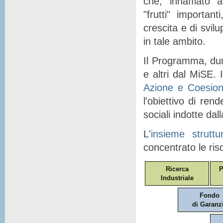
che, "
innaffiato
" a
"
frutti
" importanti
crescita e di svil
in tale ambito.
Il Programma, dunq
e altri dal MiSE. I
Azione e Coesio
l'obiettivo di ren
sociali indotte dal
L'
insieme struttu
concentrato le ris
Ricerca
P
Industriale
Fondo
di Garanz