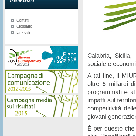
Informazioni
Contatti
Glossario
Link utili
Calabria, Sicilia
sociale e econom
A tal fine, il MIU
oltre 6 miliardi d
programmati e at
impatti sul territor
competitività del
giovani generazion
È per questo che 