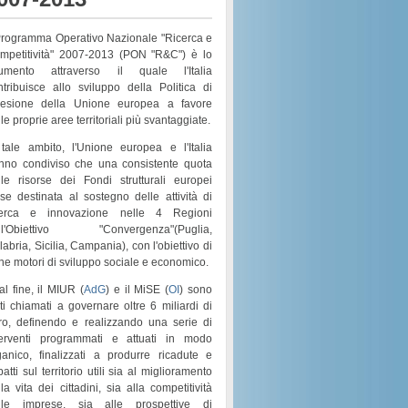
 Programma Operativo Nazionale "Ricerca e
mpetitività" 2007-2013 (PON "R&C") è lo
rumento attraverso il quale l'Italia
ntribuisce allo sviluppo della Politica di
esione della Unione europea a favore
le proprie aree territoriali più svantaggiate.
 tale ambito, l'Unione europea e l'Italia
nno condiviso che una consistente quota
lle risorse dei
Fondi strutturali europei
sse destinata al sostegno delle attività di
cerca e innovazione nelle 4 Regioni
l'
Obiettivo "Convergenza"
(
Puglia,
labria, Sicilia, Campania
), con l'obiettivo di
rne motori di
sviluppo sociale e economico
.
al fine, il MIUR (
AdG
) e il MiSE (
OI
) sono
ati chiamati a governare
oltre 6 miliardi di
ro
, definendo e realizzando una serie di
terventi programmati e attuati in modo
ganico
, finalizzati a produrre ricadute e
atti sul territorio utili sia al
miglioramento
la vita dei cittadini
, sia alla
competitività
lle imprese
, sia alle prospettive di