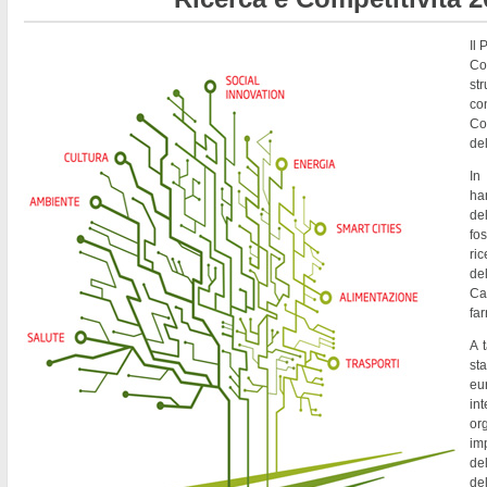
Il
Co
st
co
Co
del
In
ha
de
fo
ri
del
Ca
fa
A t
st
eu
in
or
imp
del
de