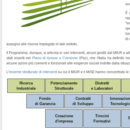
oc
È 
ra
"
in
sp
lor
di
assegna alle risorse impiegate in tale ambito.
Il Programma, dunque, si articola in vari interventi, alcuni gestiti dal MIUR e altr
stati inseriti nel
Piano di Azione e Coesione
(Pac)
, che l'Italia ha definito 
alcune azioni più coerenti e funzionali alle esigenze sociali indotte dalla situaz
L'
insieme strutturato di interventi
su cui il MIUR e il MiSE hanno concentrato le 
Ricerca
Potenziamento
Distretti
Industriale
Strutturale
e Laboratori
Fondo
Contratti
Innovazio
di Garanzia
di Sviluppo
Tecnologic
Creazione
Tirocini
S
d'impresa
Formativi