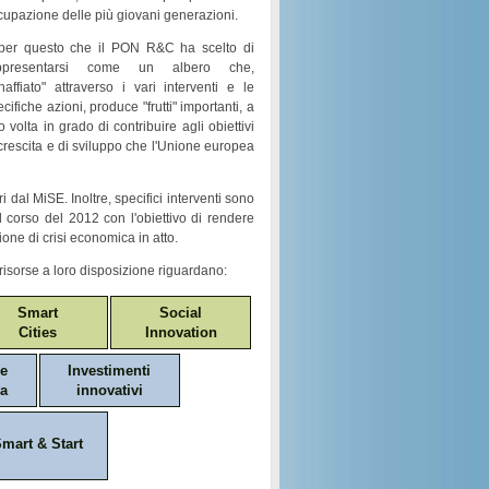
cupazione
delle più giovani generazioni.
per questo che il
PON R&C
ha scelto di
ppresentarsi come un
albero
che,
naffiato
" attraverso i vari
interventi e le
ecifiche azioni
, produce "
frutti
" importanti, a
o volta in grado di contribuire agli obiettivi
crescita e di sviluppo
che l'Unione europea
i dal MiSE. Inoltre, specifici interventi sono
nel corso del 2012 con l'obiettivo di rendere
ione di crisi economica in atto.
risorse a loro disposizione riguardano:
Smart
Social
Cities
Innovation
ne
Investimenti
a
innovativi
mart & Start