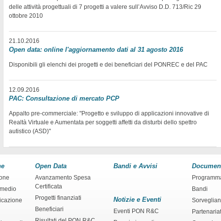
delle attività progettuali di 7 progetti a valere sull’Avviso D.D. 713/Ric 29
ottobre 2010
21.10.2016
Open data: online l'aggiornamento dati al 31 agosto 2016
Disponibili gli elenchi dei progetti e dei beneficiari del PONREC e del PAC
12.09.2016
PAC: Consultazione di mercato PCP
Appalto pre-commerciale: "Progetto e sviluppo di applicazioni innovative di
Realtà Virtuale e Aumentata per soggetti affetti da disturbi dello spettro
autistico (ASD)"
ne
Open Data
Bandi e Avvisi
Documen
ione
Avanzamento Spesa
Programm
Certificata
rmedio
Bandi
Progetti finanziati
Notizie e Eventi
ficazione
Sorveglia
Beneficiari
Eventi PON R&C
Partenaria
Risultati del PON R&C