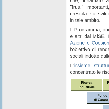
che, "
innaffiato
" a
"
frutti
" importanti
crescita e di svil
in tale ambito.
Il Programma, dunq
e altri dal MiSE. I
Azione e Coesio
l'obiettivo di ren
sociali indotte dal
L'
insieme struttu
concentrato le ris
Ricerca
P
Industriale
Fondo
di Garanz