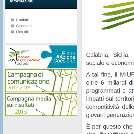
Informazioni
Contatti
Glossario
Link utili
Calabria, Sicilia
sociale e econom
A tal fine, il MIU
oltre 6 miliardi d
programmati e at
impatti sul territor
competitività del
giovani generazion
È per questo che 