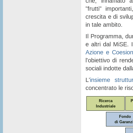
che, "
innaffiato
" a
"
frutti
" importanti
crescita e di svil
in tale ambito.
Il Programma, dunq
e altri dal MiSE. I
Azione e Coesio
l'obiettivo di ren
sociali indotte dal
L'
insieme struttu
concentrato le ris
Ricerca
P
Industriale
Fondo
di Garanz