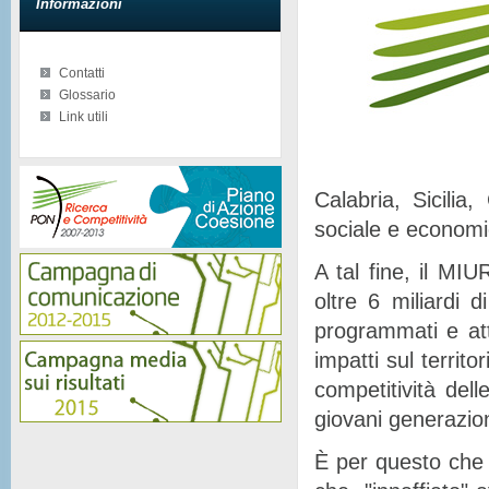
Informazioni
Contatti
Glossario
Link utili
Calabria, Sicilia
sociale e econom
A tal fine, il MIU
oltre 6 miliardi d
programmati e at
impatti sul territor
competitività del
giovani generazion
È per questo che 