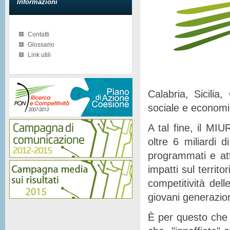
Informazioni
Contatti
Glossario
Link utili
Calabria, Sicilia
sociale e econom
A tal fine, il MIU
oltre 6 miliardi d
programmati e at
impatti sul territor
competitività del
giovani generazion
È per questo che 