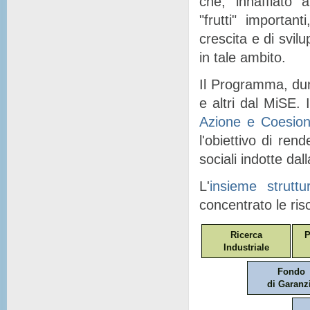
che, "
innaffiato
" a
"
frutti
" importanti
crescita e di svil
in tale ambito.
Il Programma, dunq
e altri dal MiSE. I
Azione e Coesio
l'obiettivo di ren
sociali indotte dal
L'
insieme struttu
concentrato le ris
Ricerca
P
Industriale
Fondo
di Garanz