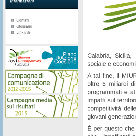
Informazioni
Contatti
Glossario
Link utili
Calabria, Sicilia
sociale e econom
A tal fine, il MIU
oltre 6 miliardi d
programmati e at
impatti sul territor
competitività del
giovani generazion
È per questo che 