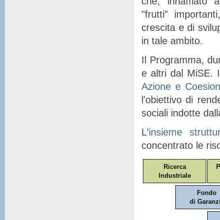
che, "
innaffiato
" a
"
frutti
" importanti
crescita e di svil
in tale ambito.
Il Programma, dunq
e altri dal MiSE. I
Azione e Coesio
l'obiettivo di ren
sociali indotte dal
L'
insieme struttu
concentrato le ris
Ricerca
P
Industriale
Fondo
di Garanz