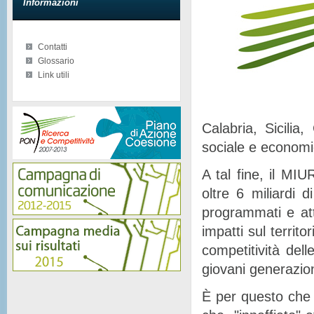
Informazioni
Contatti
Glossario
Link utili
Calabria, Sicilia
sociale e econom
A tal fine, il MIU
oltre 6 miliardi d
programmati e at
impatti sul territor
competitività del
giovani generazion
È per questo che 