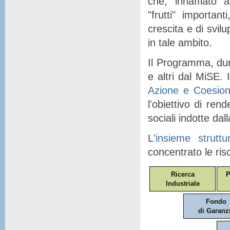
che, "
innaffiato
" a
"
frutti
" importanti
crescita e di svil
in tale ambito.
Il Programma, dunq
e altri dal MiSE. I
Azione e Coesio
l'obiettivo di ren
sociali indotte dal
L'
insieme struttu
concentrato le ris
Ricerca
P
Industriale
Fondo
di Garanz