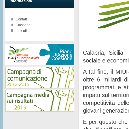
Informazioni
Contatti
Glossario
Link utili
Calabria, Sicilia
sociale e econom
A tal fine, il MIU
oltre 6 miliardi d
programmati e at
impatti sul territor
competitività del
giovani generazion
È per questo che 