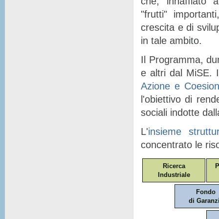
che, "
innaffiato
" a
"
frutti
" importanti
crescita e di svil
in tale ambito.
Il Programma, dunq
e altri dal MiSE. I
Azione e Coesio
l'obiettivo di ren
sociali indotte dal
L'
insieme struttu
concentrato le ris
Ricerca
P
Industriale
Fondo
di Garanz