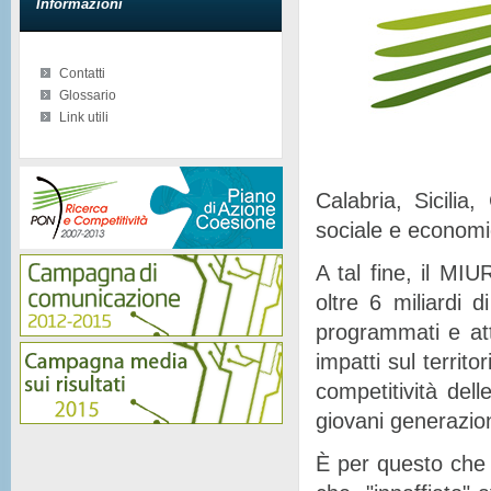
Informazioni
Contatti
Glossario
Link utili
Calabria, Sicilia
sociale e econom
A tal fine, il MIU
oltre 6 miliardi d
programmati e at
impatti sul territor
competitività del
giovani generazion
È per questo che 