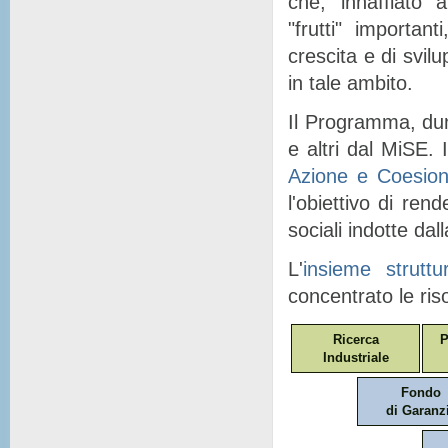
che, "
innaffiato
" a
"
frutti
" importanti
crescita e di svil
in tale ambito.
Il Programma, dunq
e altri dal MiSE. I
Azione e Coesio
l'obiettivo di ren
sociali indotte dal
L'
insieme struttu
concentrato le ris
Ricerca
P
Industriale
Fondo
di Garanz