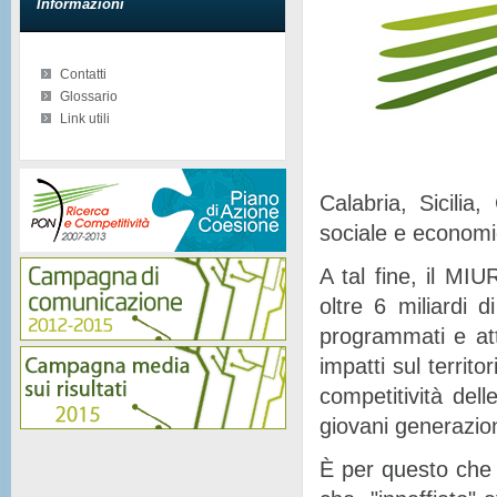
Informazioni
Contatti
Glossario
Link utili
Calabria, Sicilia
sociale e econom
A tal fine, il MIU
oltre 6 miliardi d
programmati e at
impatti sul territor
competitività del
giovani generazion
È per questo che 