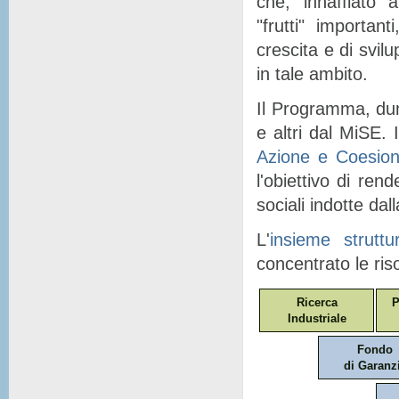
che, "
innaffiato
" a
"
frutti
" importanti
crescita e di svil
in tale ambito.
Il Programma, dunq
e altri dal MiSE. I
Azione e Coesio
l'obiettivo di ren
sociali indotte dal
L'
insieme struttu
concentrato le ris
Ricerca
P
Industriale
Fondo
di Garanz