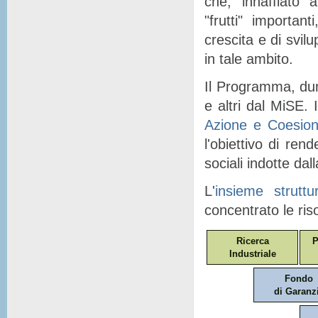
che, "
innaffiato
" a
"
frutti
" importanti
crescita e di svil
in tale ambito.
Il Programma, dunq
e altri dal MiSE. I
Azione e Coesio
l'obiettivo di ren
sociali indotte dal
L'
insieme struttu
concentrato le ris
Ricerca
P
Industriale
Fondo
di Garanz