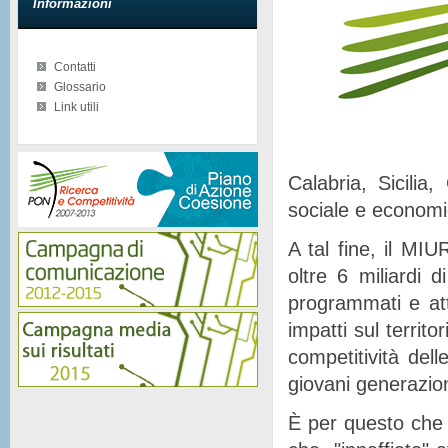
Informazioni
Contatti
Glossario
Link utili
Calabria, Sicilia
sociale e econom
A tal fine, il MIU
oltre 6 miliardi d
programmati e at
impatti sul territor
competitività del
giovani generazion
È per questo che 