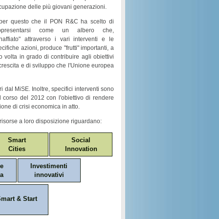
cupazione
delle più giovani generazioni.
per questo che il
PON R&C
ha scelto di
ppresentarsi come un
albero
che,
naffiato
" attraverso i vari
interventi e le
ecifiche azioni
, produce "
frutti
" importanti, a
o volta in grado di contribuire agli obiettivi
crescita e di sviluppo
che l'Unione europea
i dal MiSE. Inoltre, specifici interventi sono
nel corso del 2012 con l'obiettivo di rendere
ione di crisi economica in atto.
risorse a loro disposizione riguardano:
Smart
Social
Cities
Innovation
ne
Investimenti
a
innovativi
mart & Start