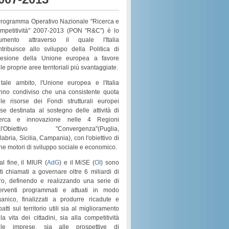
 Programma Operativo Nazionale "Ricerca e
mpetitività" 2007-2013 (PON "R&C") è lo
rumento attraverso il quale l'Italia
ntribuisce allo sviluppo della Politica di
esione della Unione europea a favore
le proprie aree territoriali più svantaggiate.
 tale ambito, l'Unione europea e l'Italia
nno condiviso che una consistente quota
lle risorse dei
Fondi strutturali europei
sse destinata al sostegno delle attività di
cerca e innovazione nelle 4 Regioni
l'
Obiettivo "Convergenza"
(
Puglia,
labria, Sicilia, Campania
), con l'obiettivo di
rne motori di
sviluppo sociale e economico
.
al fine, il MIUR (
AdG
) e il MiSE (
OI
) sono
ati chiamati a governare
oltre 6 miliardi di
ro
, definendo e realizzando una serie di
terventi programmati e attuati in modo
ganico
, finalizzati a produrre ricadute e
atti sul territorio utili sia al
miglioramento
la vita dei cittadini
, sia alla
competitività
lle imprese
, sia alle prospettive di