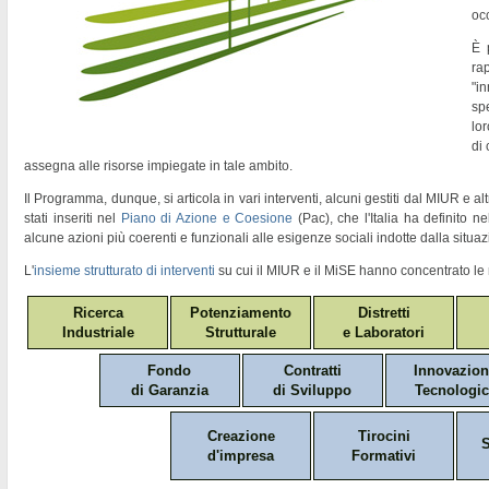
oc
È 
ra
"
in
sp
lor
di
assegna alle risorse impiegate in tale ambito.
Il Programma, dunque, si articola in vari interventi, alcuni gestiti dal MIUR e altr
stati inseriti nel
Piano di Azione e Coesione
(Pac)
, che l'Italia ha definito 
alcune azioni più coerenti e funzionali alle esigenze sociali indotte dalla situaz
L'
insieme strutturato di interventi
su cui il MIUR e il MiSE hanno concentrato le 
Ricerca
Potenziamento
Distretti
Industriale
Strutturale
e Laboratori
Fondo
Contratti
Innovazio
di Garanzia
di Sviluppo
Tecnologic
Creazione
Tirocini
S
d'impresa
Formativi