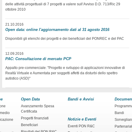
delle attività progettuali di 7 progetti a valere sull’Avviso D.D. 713/Ric 29
ottobre 2010
21.10.2016
Open data: online l'aggiornamento dati al 31 agosto 2016
Disponibili gli elenchi dei progetti e dei beneficiari del PONREC e del PAC
12.09.2016
PAC: Consultazione di mercato PCP
Appalto pre-commerciale: "Progetto e sviluppo di applicazioni innovative di
Realtà Virtuale e Aumentata per soggetti affetti da disturbi dello spettro
autistico (ASD)"
ne
Open Data
Bandi e Avvisi
Documen
ione
Avanzamento Spesa
Programm
Certificata
rmedio
Bandi
Progetti finanziati
Notizie e Eventi
ficazione
Sorveglia
Beneficiari
Eventi PON R&C
Partenaria
Risultati del PON R&C