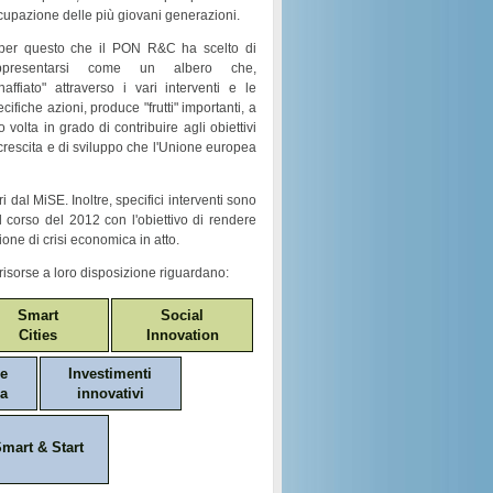
cupazione
delle più giovani generazioni.
per questo che il
PON R&C
ha scelto di
ppresentarsi come un
albero
che,
naffiato
" attraverso i vari
interventi e le
ecifiche azioni
, produce "
frutti
" importanti, a
o volta in grado di contribuire agli obiettivi
crescita e di sviluppo
che l'Unione europea
i dal MiSE. Inoltre, specifici interventi sono
nel corso del 2012 con l'obiettivo di rendere
ione di crisi economica in atto.
risorse a loro disposizione riguardano:
Smart
Social
Cities
Innovation
ne
Investimenti
a
innovativi
mart & Start