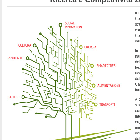
Il
Co
st
co
Co
del
In
ha
de
fo
ri
del
Ca
fa
A t
st
eu
in
or
imp
del
de