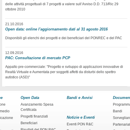
delle attività progettuali di 7 progetti a valere sull’Avviso D.D. 713/Ric 29
ottobre 2010
21.10.2016
Open data: online l'aggiornamento dati al 31 agosto 2016
Disponibili gli elenchi dei progetti e dei beneficiari del PONREC e del PAC
12.09.2016
PAC: Consultazione di mercato PCP
Appalto pre-commerciale: "Progetto e sviluppo di applicazioni innovative di
Realtà Virtuale e Aumentata per soggetti affetti da disturbi dello spettro
autistico (ASD)"
ne
Open Data
Bandi e Avvisi
Documen
ione
Avanzamento Spesa
Programm
Certificata
rmedio
Bandi
Progetti finanziati
Notizie e Eventi
ficazione
Sorveglia
Beneficiari
Eventi PON R&C
Partenaria
Risultati del PON R&C