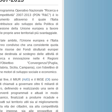
 Programma Operativo Nazionale "Ricerca e
mpetitività" 2007-2013 (PON "R&C") è lo
rumento attraverso il quale l'Italia
ntribuisce allo sviluppo della Politica di
esione della Unione europea a favore
le proprie aree territoriali più svantaggiate.
 tale ambito, l'Unione europea e l'Italia
nno condiviso che una consistente quota
lle risorse dei
Fondi strutturali europei
sse destinata al sostegno delle attività di
cerca e innovazione nelle 4 Regioni
l'
Obiettivo "Convergenza"
(
Puglia,
labria, Sicilia, Campania
), con l'obiettivo di
rne motori di
sviluppo sociale e economico
.
al fine, il MIUR (
AdG
) e il MiSE (
OI
) sono
ati chiamati a governare
oltre 6 miliardi di
ro
, definendo e realizzando una serie di
terventi programmati e attuati in modo
ganico
, finalizzati a produrre ricadute e
atti sul territorio utili sia al
miglioramento
la vita dei cittadini
, sia alla
competitività
lle imprese
, sia alle prospettive di