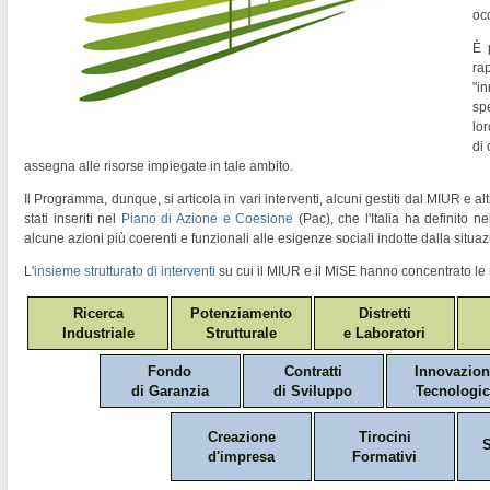
oc
È 
ra
"
in
sp
lor
di
assegna alle risorse impiegate in tale ambito.
Il Programma, dunque, si articola in vari interventi, alcuni gestiti dal MIUR e altr
stati inseriti nel
Piano di Azione e Coesione
(Pac)
, che l'Italia ha definito 
alcune azioni più coerenti e funzionali alle esigenze sociali indotte dalla situaz
L'
insieme strutturato di interventi
su cui il MIUR e il MiSE hanno concentrato le 
Ricerca
Potenziamento
Distretti
Industriale
Strutturale
e Laboratori
Fondo
Contratti
Innovazio
di Garanzia
di Sviluppo
Tecnologic
Creazione
Tirocini
S
d'impresa
Formativi