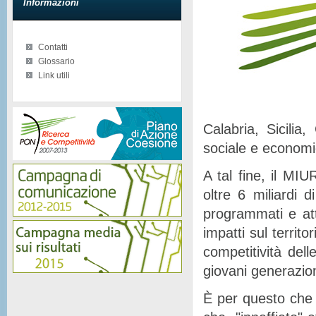
Informazioni
Contatti
Glossario
Link utili
Calabria, Sicilia
sociale e econom
A tal fine, il MIU
oltre 6 miliardi d
programmati e at
impatti sul territor
competitività del
giovani generazion
È per questo che 