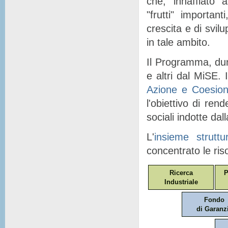
che, "
innaffiato
" a
"
frutti
" importanti
crescita e di svil
in tale ambito.
Il Programma, dunq
e altri dal MiSE. I
Azione e Coesio
l'obiettivo di ren
sociali indotte dal
L'
insieme struttu
concentrato le ris
Ricerca
P
Industriale
Fondo
di Garanz