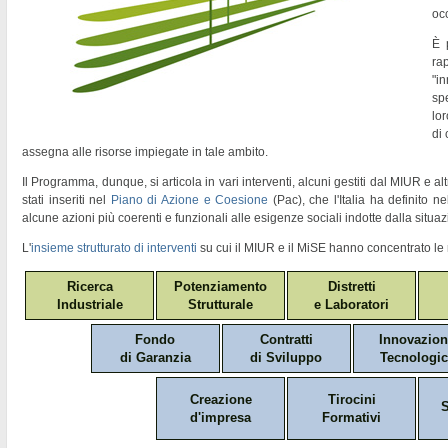
oc
È 
ra
"
in
sp
lor
di
assegna alle risorse impiegate in tale ambito.
Il Programma, dunque, si articola in vari interventi, alcuni gestiti dal MIUR e altr
stati inseriti nel
Piano di Azione e Coesione
(Pac)
, che l'Italia ha definito 
alcune azioni più coerenti e funzionali alle esigenze sociali indotte dalla situaz
L'
insieme strutturato di interventi
su cui il MIUR e il MiSE hanno concentrato le 
Ricerca
Potenziamento
Distretti
Industriale
Strutturale
e Laboratori
Fondo
Contratti
Innovazio
di Garanzia
di Sviluppo
Tecnologic
Creazione
Tirocini
S
d'impresa
Formativi