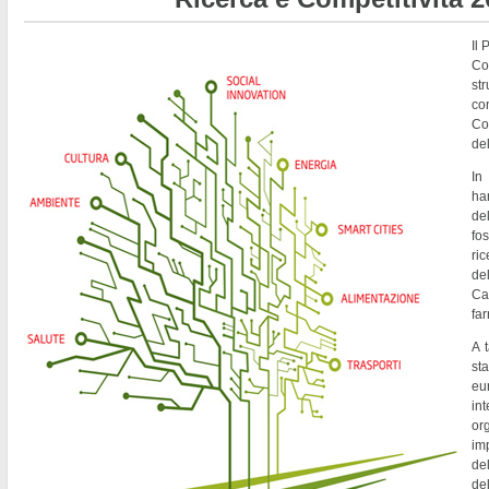
Il
Co
st
co
Co
del
In
ha
de
fo
ri
del
Ca
fa
A t
st
eu
in
or
imp
del
de