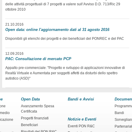
delle attività progettuali di 7 progetti a valere sull’Avviso D.D. 713/Ric 29
ottobre 2010
21.10.2016
Open data: online l'aggiornamento dati al 31 agosto 2016
Disponibili gli elenchi dei progetti e dei beneficiari del PONREC e del PAC
12.09.2016
PAC: Consultazione di mercato PCP
Appalto pre-commerciale: "Progetto e sviluppo di applicazioni innovative di
Realtà Virtuale e Aumentata per soggetti affetti da disturbi dello spettro
autistico (ASD)"
ne
Open Data
Bandi e Avvisi
Documen
ione
Avanzamento Spesa
Programm
Certificata
rmedio
Bandi
Progetti finanziati
Notizie e Eventi
ficazione
Sorveglia
Beneficiari
Eventi PON R&C
Partenaria
Risultati del PON R&C