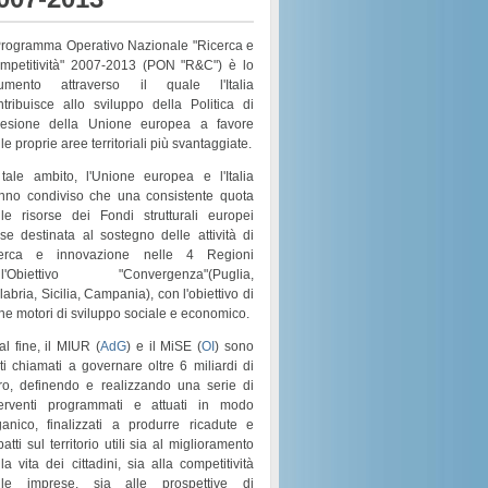
 Programma Operativo Nazionale "Ricerca e
mpetitività" 2007-2013 (PON "R&C") è lo
rumento attraverso il quale l'Italia
ntribuisce allo sviluppo della Politica di
esione della Unione europea a favore
le proprie aree territoriali più svantaggiate.
 tale ambito, l'Unione europea e l'Italia
nno condiviso che una consistente quota
lle risorse dei
Fondi strutturali europei
sse destinata al sostegno delle attività di
cerca e innovazione nelle 4 Regioni
l'
Obiettivo "Convergenza"
(
Puglia,
labria, Sicilia, Campania
), con l'obiettivo di
rne motori di
sviluppo sociale e economico
.
al fine, il MIUR (
AdG
) e il MiSE (
OI
) sono
ati chiamati a governare
oltre 6 miliardi di
ro
, definendo e realizzando una serie di
terventi programmati e attuati in modo
ganico
, finalizzati a produrre ricadute e
atti sul territorio utili sia al
miglioramento
la vita dei cittadini
, sia alla
competitività
lle imprese
, sia alle prospettive di