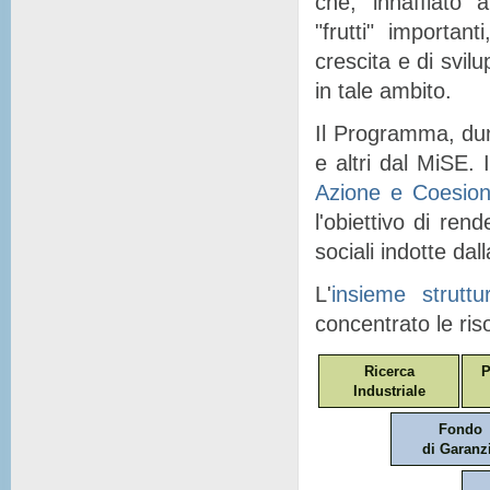
che, "
innaffiato
" a
"
frutti
" importanti
crescita e di svil
in tale ambito.
Il Programma, dunq
e altri dal MiSE. I
Azione e Coesio
l'obiettivo di ren
sociali indotte dal
L'
insieme struttu
concentrato le ris
Ricerca
P
Industriale
Fondo
di Garanz