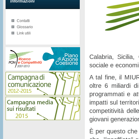
Informazioni
Contatti
Glossario
Link utili
Calabria, Sicilia
sociale e econom
A tal fine, il MIU
oltre 6 miliardi d
programmati e at
impatti sul territor
competitività del
giovani generazion
È per questo che 