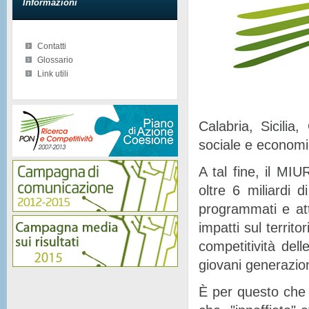
Informazioni
Contatti
Glossario
Link utili
Calabria, Sicilia
sociale e econom
A tal fine, il MIU
oltre 6 miliardi d
programmati e at
impatti sul territor
competitività del
giovani generazion
È per questo che 