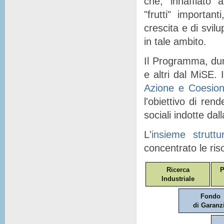
che, "
innaffiato
" a
"
frutti
" importanti
crescita e di svil
in tale ambito.
Il Programma, dunq
e altri dal MiSE. I
Azione e Coesio
l'obiettivo di ren
sociali indotte dal
L'
insieme struttu
concentrato le ris
Ricerca
P
Industriale
Fondo
di Garanz