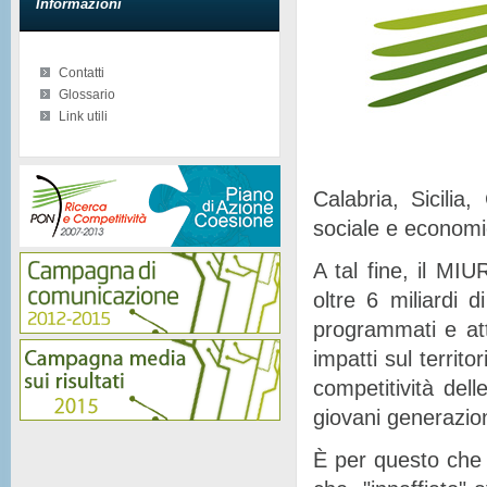
Informazioni
Contatti
Glossario
Link utili
Calabria, Sicilia
sociale e econom
A tal fine, il MIU
oltre 6 miliardi d
programmati e at
impatti sul territor
competitività del
giovani generazion
È per questo che 