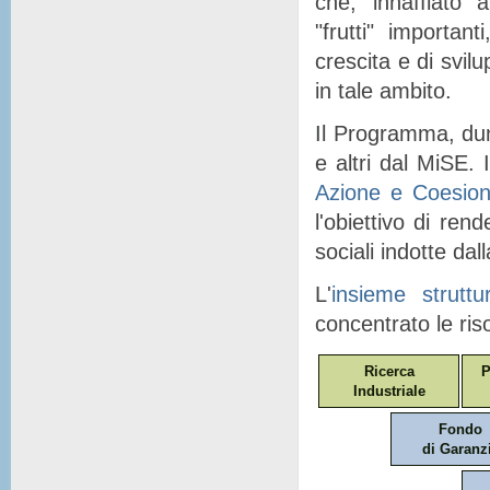
che, "
innaffiato
" a
"
frutti
" importanti
crescita e di svil
in tale ambito.
Il Programma, dunq
e altri dal MiSE. I
Azione e Coesio
l'obiettivo di ren
sociali indotte dal
L'
insieme struttu
concentrato le ris
Ricerca
P
Industriale
Fondo
di Garanz