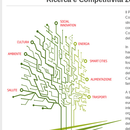
Il
Co
st
co
Co
del
In
ha
de
fo
ri
del
Ca
fa
A t
st
eu
in
or
imp
del
de