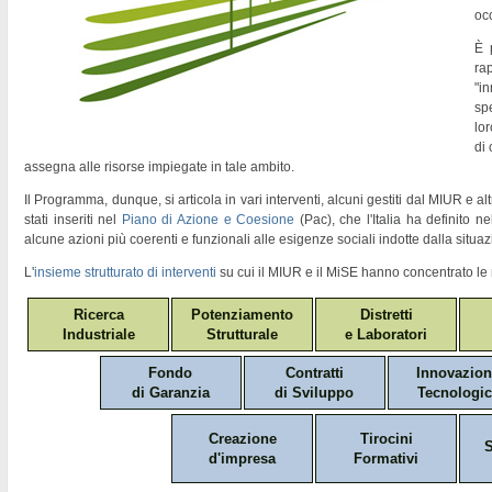
oc
È 
ra
"
in
sp
lor
di
assegna alle risorse impiegate in tale ambito.
Il Programma, dunque, si articola in vari interventi, alcuni gestiti dal MIUR e altr
stati inseriti nel
Piano di Azione e Coesione
(Pac)
, che l'Italia ha definito 
alcune azioni più coerenti e funzionali alle esigenze sociali indotte dalla situaz
L'
insieme strutturato di interventi
su cui il MIUR e il MiSE hanno concentrato le 
Ricerca
Potenziamento
Distretti
Industriale
Strutturale
e Laboratori
Fondo
Contratti
Innovazio
di Garanzia
di Sviluppo
Tecnologic
Creazione
Tirocini
S
d'impresa
Formativi