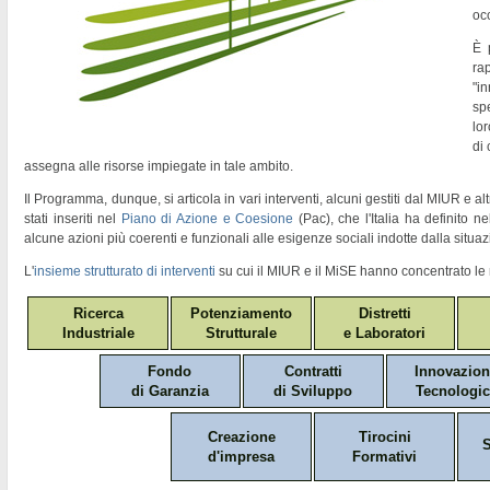
oc
È 
ra
"
in
sp
lor
di
assegna alle risorse impiegate in tale ambito.
Il Programma, dunque, si articola in vari interventi, alcuni gestiti dal MIUR e altr
stati inseriti nel
Piano di Azione e Coesione
(Pac)
, che l'Italia ha definito 
alcune azioni più coerenti e funzionali alle esigenze sociali indotte dalla situaz
L'
insieme strutturato di interventi
su cui il MIUR e il MiSE hanno concentrato le 
Ricerca
Potenziamento
Distretti
Industriale
Strutturale
e Laboratori
Fondo
Contratti
Innovazio
di Garanzia
di Sviluppo
Tecnologic
Creazione
Tirocini
S
d'impresa
Formativi