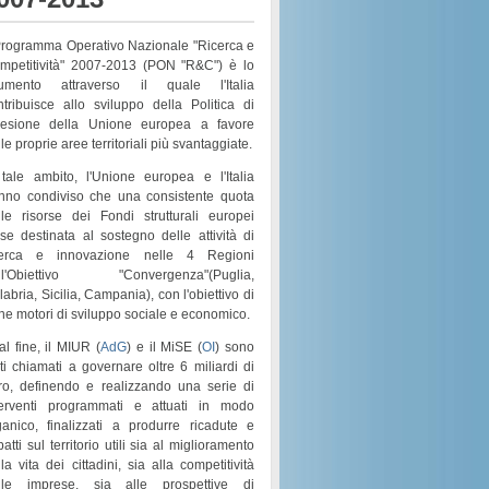
 Programma Operativo Nazionale "Ricerca e
mpetitività" 2007-2013 (PON "R&C") è lo
rumento attraverso il quale l'Italia
ntribuisce allo sviluppo della Politica di
esione della Unione europea a favore
le proprie aree territoriali più svantaggiate.
 tale ambito, l'Unione europea e l'Italia
nno condiviso che una consistente quota
lle risorse dei
Fondi strutturali europei
sse destinata al sostegno delle attività di
cerca e innovazione nelle 4 Regioni
l'
Obiettivo "Convergenza"
(
Puglia,
labria, Sicilia, Campania
), con l'obiettivo di
rne motori di
sviluppo sociale e economico
.
al fine, il MIUR (
AdG
) e il MiSE (
OI
) sono
ati chiamati a governare
oltre 6 miliardi di
ro
, definendo e realizzando una serie di
terventi programmati e attuati in modo
ganico
, finalizzati a produrre ricadute e
atti sul territorio utili sia al
miglioramento
la vita dei cittadini
, sia alla
competitività
lle imprese
, sia alle prospettive di