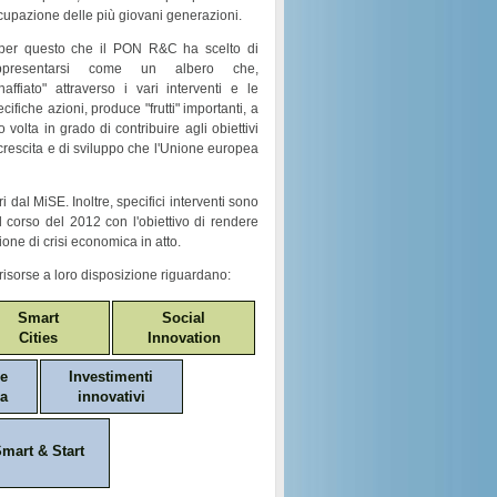
cupazione
delle più giovani generazioni.
per questo che il
PON R&C
ha scelto di
ppresentarsi come un
albero
che,
naffiato
" attraverso i vari
interventi e le
ecifiche azioni
, produce "
frutti
" importanti, a
o volta in grado di contribuire agli obiettivi
crescita e di sviluppo
che l'Unione europea
i dal MiSE. Inoltre, specifici interventi sono
nel corso del 2012 con l'obiettivo di rendere
ione di crisi economica in atto.
risorse a loro disposizione riguardano:
Smart
Social
Cities
Innovation
ne
Investimenti
a
innovativi
mart & Start