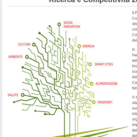
Il
Co
st
co
Co
del
In
ha
de
fo
ri
del
Ca
fa
A t
st
eu
in
or
imp
del
de