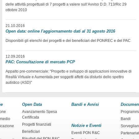
delle attività progettuali di 7 progetti a valere sull’Avviso D.D. 713/Ric 29
ottobre 2010
21.10.2016
Open data: online l'aggiornamento dati al 31 agosto 2016
Disponibili gli elenchi dei progetti e dei beneficiari del PONREC e del PAC
12.09.2016
PAC: Consultazione di mercato PCP
Appalto pre-commerciale: "Progetto e sviluppo di applicazioni innovative di
Realtà Virtuale e Aumentata per soggetti affetti da disturbi dello spettro
autistico (ASD)"
ne
Open Data
Bandi e Avvisi
Documen
ione
Avanzamento Spesa
Programm
Certificata
rmedio
Bandi
Progetti finanziati
Notizie e Eventi
ficazione
Sorveglia
Beneficiari
Eventi PON R&C
Partenaria
Risultati del PON R&C