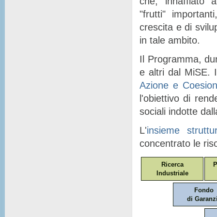
che, "
innaffiato
" a
"
frutti
" importanti
crescita e di svil
in tale ambito.
Il Programma, dunq
e altri dal MiSE. I
Azione e Coesio
l'obiettivo di ren
sociali indotte dal
L'
insieme struttu
concentrato le ris
Ricerca
P
Industriale
Fondo
di Garanz