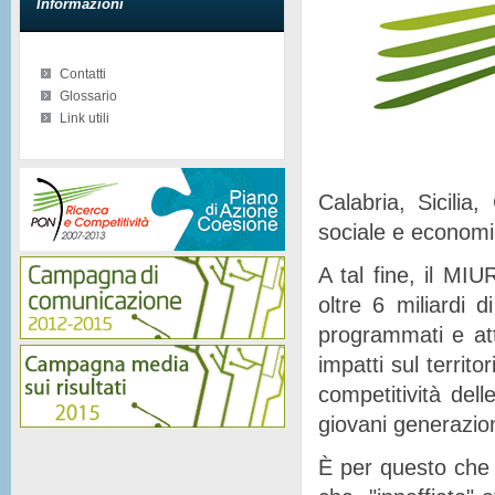
Informazioni
Contatti
Glossario
Link utili
Calabria, Sicilia
sociale e econom
A tal fine, il MIU
oltre 6 miliardi d
programmati e at
impatti sul territor
competitività del
giovani generazion
È per questo che 