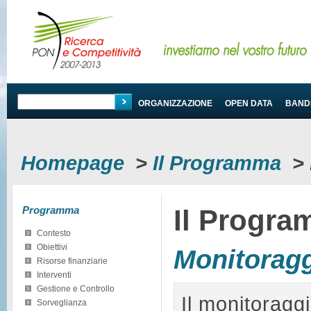
PROGRAMMA
ORGANIZZAZIONE
OPEN DATA
BANDI
Homepage
>
Il Programma
>
Programma
Il Progr
Contesto
Obiettivi
Monitorag
Risorse finanziarie
Interventi
Gestione e Controllo
Il monitoraggi
Sorveglianza