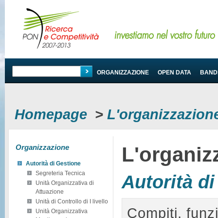
PROGRAMMA
ORGANIZZAZIONE
OPEN DATA
BANDI
Homepage
>
L'organizzazio
Organizzazione
L'organiz
Autorità di Gestione
Segreteria Tecnica
Autorità d
Unità Organizzativa di
Attuazione
Unità di Controllo di I livello
Compiti, funzi
Unità Organizzativa