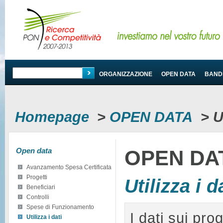
PROGRAMMA
ORGANIZZAZIONE
OPEN DATA
BANDI
Homepage
>
OPEN DATA
>
U
Open data
OPEN DA
Avanzamento Spesa Certificata
Progetti
Utilizza i d
Beneficiari
Controlli
Spese di Funzionamento
I dati sui pro
Utilizza i dati