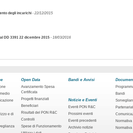
nto degli incarichi
-
22/12/2015
a al DD 3391 22 dicembre 2015
-
18/03/2016
ne
Open Data
Bandi e Avvisi
Documen
ione
Avanzamento Spesa
Programm
Certificata
rmedio
Bandi
Progetti finanziati
Notizie e Eventi
ficazione
Sorveglia
Beneficiari
Eventi PON R&C
Partenaria
Risultati del PON R&C
Prossimi eventi
izzo e di
Comunica
Controlli
Eventi precedenti
Normativa
veglianza
Spese di Funzionamento
Archivio notizie
Normativa 
Utilizza i dati