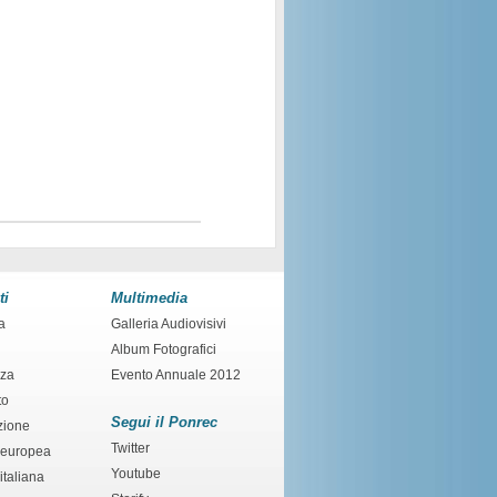
ti
Multimedia
a
Galleria Audiovisivi
Album Fotografici
nza
Evento Annuale 2012
to
Segui il Ponrec
zione
Twitter
 europea
Youtube
italiana