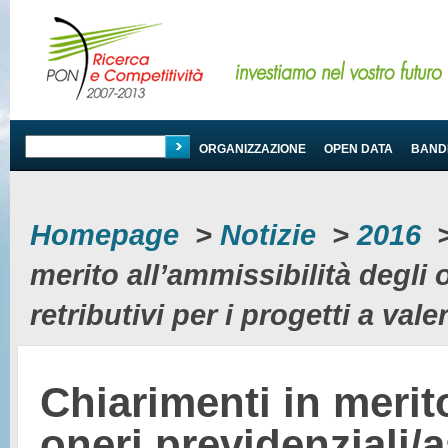
PROGRAMMA
ORGANIZZAZIONE
OPEN DATA
BANDI
Homepage
>
Notizie
>
2016
merito all’ammissibilità degli 
retributivi per i progetti a val
Chiarimenti in merito
oneri previdenziali/as