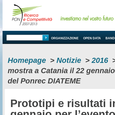
PROGRAMMA
ORGANIZZAZIONE
OPEN DATA
BANDI
Homepage
>
Notizie
>
2016
mostra a Catania il 22 gennaio
del Ponrec DIATEME
Prototipi e risultati 
gennaio per l’event