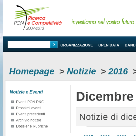
PROGRAMMA
ORGANIZZAZIONE
OPEN DATA
BANDI
Homepage
>
Notizie
>
2016
Notizie e Eventi
Dicembre
Eventi PON R&C
Prossimi eventi
Notizie di di
Eventi precedenti
Archivio notizie
Dossier e Rubriche