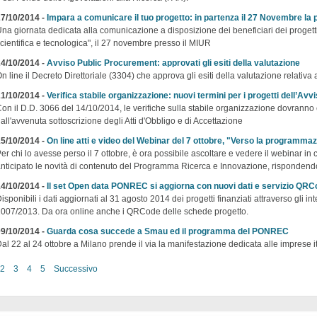
7/10/2014 -
Impara a comunicare il tuo progetto: in partenza il 27 Novembre la 
na giornata dedicata alla comunicazione a disposizione dei beneficiari dei proge
cientifica e tecnologica", il 27 novembre presso il MIUR
4/10/2014 -
Avviso Public Procurement: approvati gli esiti della valutazione
n line il Decreto Direttoriale (3304) che approva gli esiti della valutazione relativa
1/10/2014 -
Verifica stabile organizzazione: nuovi termini per i progetti dell’Avviso
on il D.D. 3066 del 14/10/2014, le verifiche sulla stabile organizzazione dovranno 
all'avvenuta sottoscrizione degli Atti d'Obbligo e di Accettazione
5/10/2014 -
On line atti e video del Webinar del 7 ottobre, "Verso la programma
er chi lo avesse perso il 7 ottobre, è ora possibile ascoltare e vedere il webinar in 
nticipato le novità di contenuto del Programma Ricerca e Innovazione, rispondendo
4/10/2014 -
Il set Open data PONREC si aggiorna con nuovi dati e servizio QR
isponibili i dati aggiornati al 31 agosto 2014 dei progetti finanziati attraverso gli 
007/2013. Da ora online anche i QRCode delle schede progetto.
9/10/2014 -
Guarda cosa succede a Smau ed il programma del PONREC
al 22 al 24 ottobre a Milano prende il via la manifestazione dedicata alle imprese i
2
3
4
5
Successivo