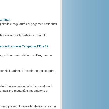
saminati
ittimità e regolarità dei pagamenti effettuati
i sui fondi PAC relativi al Titolo III
 secondo anno in Campania, l’11 e 12
 Sviluppo Economico del nuovo Programma
enziali partner si incontrano per scoprire,
ne dei Contamination Lab che prendono il
e facilitino modalità d’integrazione e
l primo presso l’Università Mediterranea nei