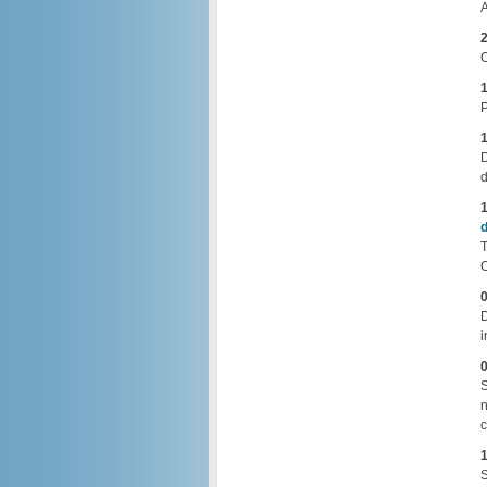
A
2
O
1
P
1
D
d
1
d
T
O
0
D
i
0
S
n
c
1
S