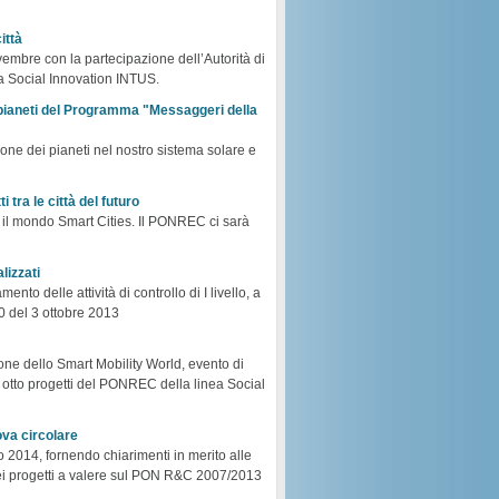
ittà
ovembre con la partecipazione dell’Autorità di
ea Social Innovation INTUS.
sopianeti del Programma "Messaggeri della
zione dei pianeti nel nostro sistema solare e
tra le città del futuro
 il mondo Smart Cities. Il PONREC ci sarà
alizzati
nto delle attività di controllo di I livello, a
90 del 3 ottobre 2013
one dello Smart Mobility World, evento di
he otto progetti del PONREC della linea Social
ova circolare
o 2014, fornendo chiarimenti in merito alle
 dei progetti a valere sul PON R&C 2007/2013