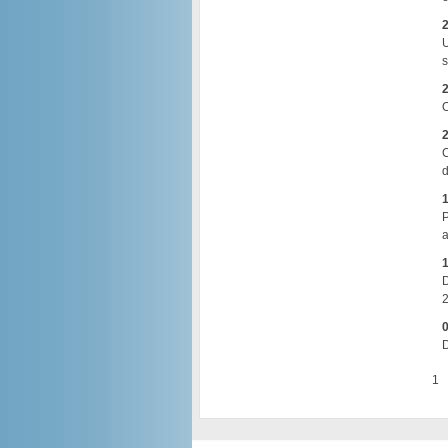
2
U
s
2
O
2
C
d
1
P
a
1
D
2
0
D
1