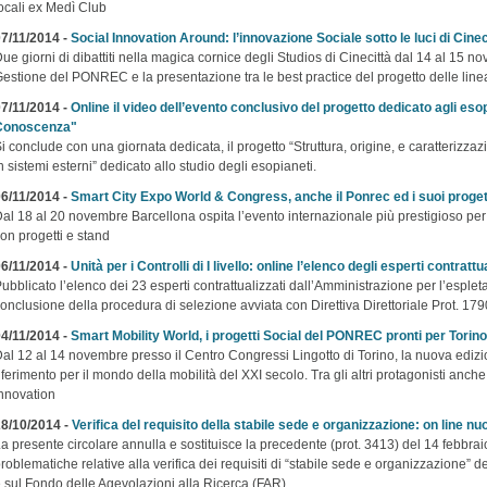
ocali ex Medì Club
7/11/2014 -
Social Innovation Around: l’innovazione Sociale sotto le luci di Cinec
ue giorni di dibattiti nella magica cornice degli Studios di Cinecittà dal 14 al 15 n
estione del PONREC e la presentazione tra le best practice del progetto delle lin
7/11/2014 -
Online il video dell’evento conclusivo del progetto dedicato agli e
Conoscenza"
i conclude con una giornata dedicata, il progetto “Struttura, origine, e caratterizza
n sistemi esterni” dedicato allo studio degli esopianeti.
6/11/2014 -
Smart City Expo World & Congress, anche il Ponrec ed i suoi progetti 
al 18 al 20 novembre Barcellona ospita l’evento internazionale più prestigioso per
on progetti e stand
6/11/2014 -
Unità per i Controlli di I livello: online l’elenco degli esperti contrattu
ubblicato l’elenco dei 23 esperti contrattualizzati dall’Amministrazione per l’espletame
onclusione della procedura di selezione avviata con Direttiva Direttoriale Prot. 17
4/11/2014 -
Smart Mobility World, i progetti Social del PONREC pronti per Torino
al 12 al 14 novembre presso il Centro Congressi Lingotto di Torino, la nuova edizi
iferimento per il mondo della mobilità del XXI secolo. Tra gli altri protagonisti anc
nnovation
8/10/2014 -
Verifica del requisito della stabile sede e organizzazione: on line nu
a presente circolare annulla e sostituisce la precedente (prot. 3413) del 14 febbrai
roblematiche relative alla verifica dei requisiti di “stabile sede e organizzazione”
 sul Fondo delle Agevolazioni alla Ricerca (FAR).