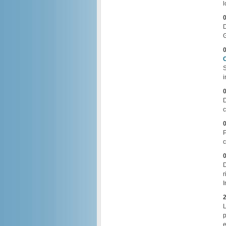
l
0
D
G
0
S
i
0
D
c
0
P
c
0
D
r
I
2
L
p
e