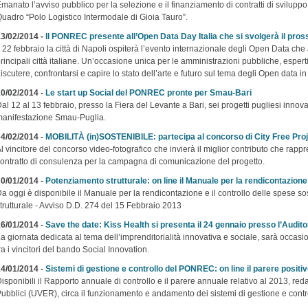
manato l’avviso pubblico per la selezione e il finanziamento di contratti di svilup
uadro “Polo Logistico Intermodale di Gioia Tauro”.
3/02/2014 -
Il PONREC presente all’Open Data Day Italia che si svolgerà il pros
l 22 febbraio la città di Napoli ospiterà l’evento internazionale degli Open Data c
rincipali città italiane. Un’occasione unica per le amministrazioni pubbliche, esperti,
iscutere, confrontarsi e capire lo stato dell’arte e futuro sul tema degli Open data in I
0/02/2014 -
Le start up Social del PONREC pronte per Smau-Bari
al 12 al 13 febbraio, presso la Fiera del Levante a Bari, sei progetti pugliesi innova
anifestazione Smau-Puglia.
4/02/2014 -
MOBILITÀ (in)SOSTENIBILE: partecipa al concorso di City Free Proj
l vincitore del concorso video-fotografico che invierà il miglior contributo che rappr
ontratto di consulenza per la campagna di comunicazione del progetto.
0/01/2014 -
Potenziamento strutturale: on line il Manuale per la rendicontazione 
a oggi è disponibile il Manuale per la rendicontazione e il controllo delle spese so
trutturale - Avviso D.D. 274 del 15 Febbraio 2013
6/01/2014 -
Save the date: Kiss Health si presenta il 24 gennaio presso l’Audit
a giornata dedicata al tema dell’imprenditorialità innovativa e sociale, sarà occasio
ra i vincitori del bando Social Innovation.
4/01/2014 -
Sistemi di gestione e controllo del PONREC: on line il parere positivo
isponibili il Rapporto annuale di controllo e il parere annuale relativo al 2013, redatt
ubblici (UVER), circa il funzionamento e andamento dei sistemi di gestione e cont