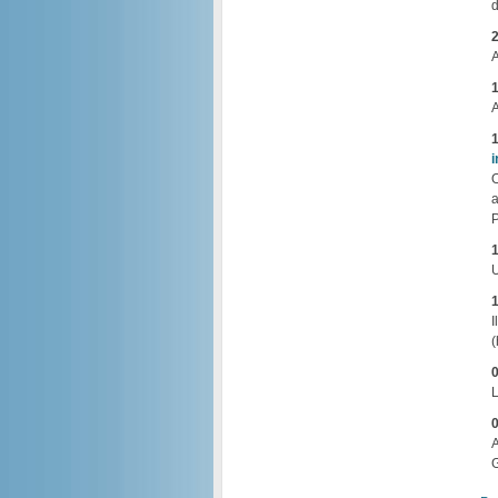
d
2
A
1
A
1
i
O
a
1
U
1
I
(
0
L
0
A
G