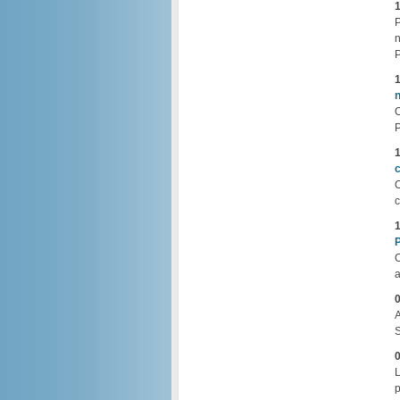
1
P
n
P
1
n
O
1
c
O
c
1
O
a
0
A
S
0
L
p