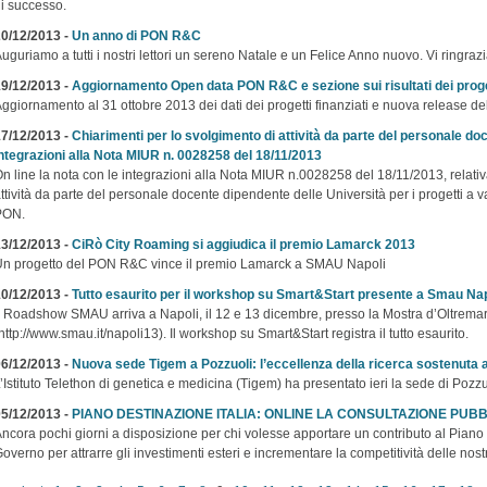
i successo.
0/12/2013 -
Un anno di PON R&C
uguriamo a tutti i nostri lettori un sereno Natale e un Felice Anno nuovo. Vi ringraz
9/12/2013 -
Aggiornamento Open data PON R&C e sezione sui risultati dei proge
ggiornamento al 31 ottobre 2013 dei dati dei progetti finanziati e nuova release dell
7/12/2013 -
Chiarimenti per lo svolgimento di attività da parte del personale do
ntegrazioni alla Nota MIUR n. 0028258 del 18/11/2013
n line la nota con le integrazioni alla Nota MIUR n.0028258 del 18/11/2013, relativa
ttività da parte del personale docente dipendente delle Università per i progetti a va
PON.
3/12/2013 -
CiRò City Roaming si aggiudica il premio Lamarck 2013
n progetto del PON R&C vince il premio Lamarck a SMAU Napoli
0/12/2013 -
Tutto esaurito per il workshop su Smart&Start presente a Smau Nap
l Roadshow SMAU arriva a Napoli, il 12 e 13 dicembre, presso la Mostra d’Oltremar
http://www.smau.it/napoli13). Il workshop su Smart&Start registra il tutto esaurito.
6/12/2013 -
Nuova sede Tigem a Pozzuoli: l’eccellenza della ricerca sostenuta
’Istituto Telethon di genetica e medicina (Tigem) ha presentato ieri la sede di Pozzu
5/12/2013 -
PIANO DESTINAZIONE ITALIA: ONLINE LA CONSULTAZIONE PUBB
ncora pochi giorni a disposizione per chi volesse apportare un contributo al Piano 
overno per attrarre gli investimenti esteri e incrementare la competitività delle nos