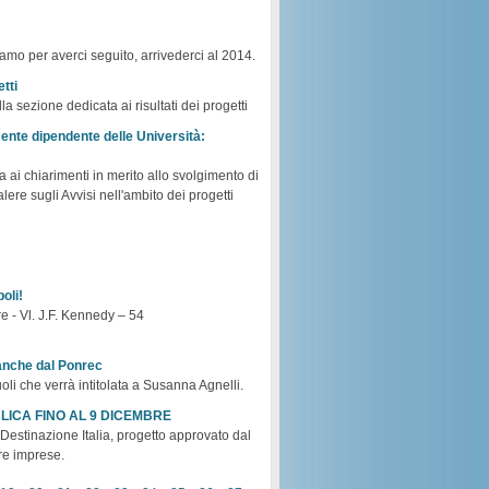
iamo per averci seguito, arrivederci al 2014.
tti
a sezione dedicata ai risultati dei progetti
cente dipendente delle Università:
 ai chiarimenti in merito allo svolgimento di
lere sugli Avvisi nell'ambito dei progetti
oli!
e - Vl. J.F. Kennedy – 54
 anche dal Ponrec
oli che verrà intitolata a Susanna Agnelli.
LICA FINO AL 9 DICEMBRE
Destinazione Italia, progetto approvato dal
tre imprese.