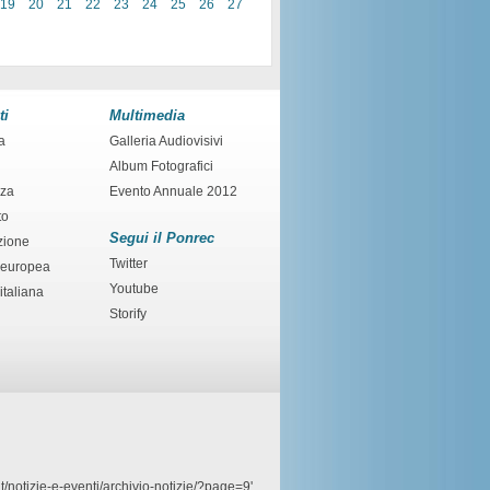
19
20
21
22
23
24
25
26
27
ti
Multimedia
a
Galleria Audiovisivi
Album Fotografici
nza
Evento Annuale 2012
to
Segui il Ponrec
zione
Twitter
 europea
Youtube
italiana
Storify