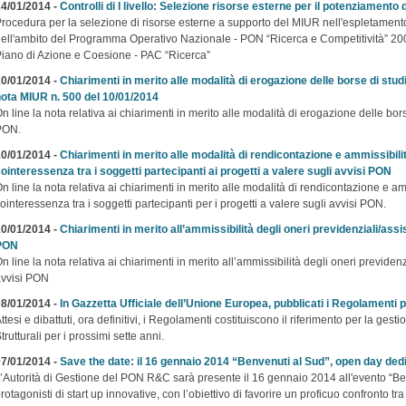
4/01/2014 -
Controlli di I livello: Selezione risorse esterne per il potenziamento de
rocedura per la selezione di risorse esterne a supporto del MIUR nell'espletamento de
ell'ambito del Programma Operativo Nazionale - PON “Ricerca e Competitività” 2
iano di Azione e Coesione - PAC “Ricerca”
0/01/2014 -
Chiarimenti in merito alle modalità di erogazione delle borse di studi
ota MIUR n. 500 del 10/01/2014
n line la nota relativa ai chiarimenti in merito alle modalità di erogazione delle borse
PON.
0/01/2014 -
Chiarimenti in merito alle modalità di rendicontazione e ammissibilit
ointeressenza tra i soggetti partecipanti ai progetti a valere sugli avvisi PON
n line la nota relativa ai chiarimenti in merito alle modalità di rendicontazione e amm
ointeressenza tra i soggetti partecipanti per i progetti a valere sugli avvisi PON.
0/01/2014 -
Chiarimenti in merito all’ammissibilità degli oneri previdenziali/assis
PON
n line la nota relativa ai chiarimenti in merito all’ammissibilità degli oneri previdenzi
vvisi PON
8/01/2014 -
In Gazzetta Ufficiale dell’Unione Europea, pubblicati i Regolament
ttesi e dibattuti, ora definitivi, i Regolamenti costituiscono il riferimento per la ges
trutturali per i prossimi sette anni.
7/01/2014 -
Save the date: il 16 gennaio 2014 “Benvenuti al Sud”, open day dedic
’Autorità di Gestione del PON R&C sarà presente il 16 gennaio 2014 all'evento “Benv
rotagonisti di start up innovative, con l’obiettivo di favorire un proficuo confronto t