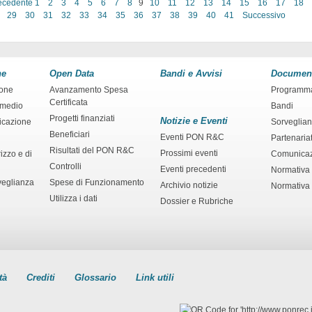
ecedente
1
2
3
4
5
6
7
8
9
10
11
12
13
14
15
16
17
18
29
30
31
32
33
34
35
36
37
38
39
40
41
Successivo
ne
Open Data
Bandi e Avvisi
Documen
ione
Avanzamento Spesa
Programm
Certificata
rmedio
Bandi
Progetti finanziati
Notizie e Eventi
ficazione
Sorveglia
Beneficiari
Eventi PON R&C
Partenaria
Risultati del PON R&C
Prossimi eventi
izzo e di
Comunica
Controlli
Eventi precedenti
Normativa
veglianza
Spese di Funzionamento
Archivio notizie
Normativa 
Utilizza i dati
Dossier e Rubriche
tà
Crediti
Glossario
Link utili