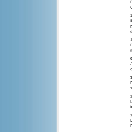
E
Q
1
I
p
d
1
D
m
0
A
c
3
D
s
1
L
t
1
D
P