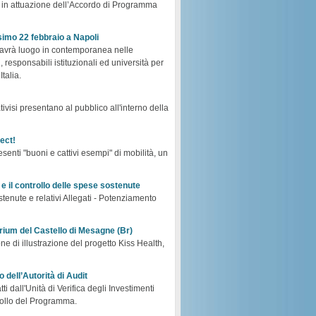
po in attuazione dell’Accordo di Programma
simo 22 febbraio a Napoli
he avrà luogo in contemporanea nelle
 responsabili istituzionali ed università per
talia.
tivisi presentano al pubblico all'interno della
ect!
esenti "buoni e cattivi esempi" di mobilità, un
e il controllo delle spese sostenute
stenute e relativi Allegati - Potenziamento
orium del Castello di Mesagne (Br)
ne di illustrazione del progetto Kiss Health,
 dell’Autorità di Audit
i dall'Unità di Verifica degli Investimenti
rollo del Programma.