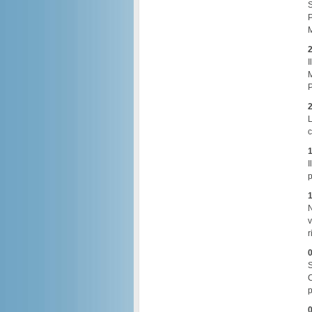
S
P
M
2
I
M
P
2
L
c
1
I
p
1
N
v
r
0
S
C
p
0