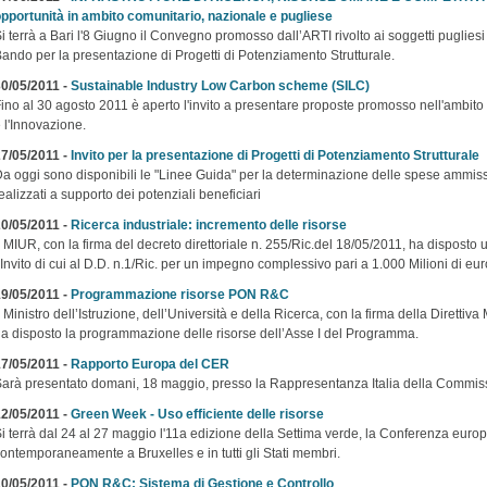
pportunità in ambito comunitario, nazionale e pugliese
i terrà a Bari l'8 Giugno il Convegno promosso dall’ARTI rivolto ai soggetti pugliesi
ando per la presentazione di Progetti di Potenziamento Strutturale.
0/05/2011 -
Sustainable Industry Low Carbon scheme (SILC)
ino al 30 agosto 2011 è aperto l'invito a presentare proposte promosso nell'ambit
 l'Innovazione.
7/05/2011 -
Invito per la presentazione di Progetti di Potenziamento Strutturale
a oggi sono disponibili le "Linee Guida" per la determinazione delle spese ammissib
ealizzati a supporto dei potenziali beneficiari
0/05/2011 -
Ricerca industriale: incremento delle risorse
l MIUR, con la firma del decreto direttoriale n. 255/Ric.del 18/05/2011, ha disposto
’Invito di cui al D.D. n.1/Ric. per un impegno complessivo pari a 1.000 Milioni di eur
9/05/2011 -
Programmazione risorse PON R&C
l Ministro dell’Istruzione, dell’Università e della Ricerca, con la firma della Diretti
a disposto la programmazione delle risorse dell’Asse I del Programma.
7/05/2011 -
Rapporto Europa del CER
arà presentato domani, 18 maggio, presso la Rappresentanza Italia della Commis
2/05/2011 -
Green Week - Uso efficiente delle risorse
i terrà dal 24 al 27 maggio l'11a edizione della Settima verde, la Conferenza euro
ontemporaneamente a Bruxelles e in tutti gli Stati membri.
0/05/2011 -
PON R&C: Sistema di Gestione e Controllo