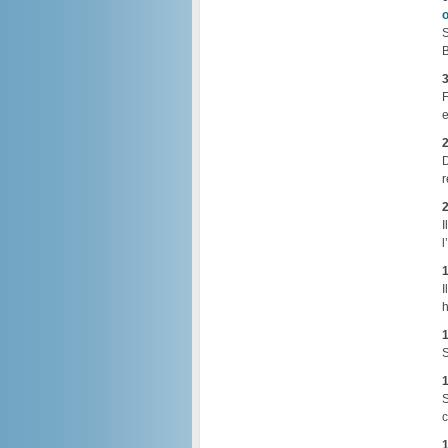
o
S
B
3
F
e
2
D
r
2
I
l
1
I
h
1
S
1
S
c
1