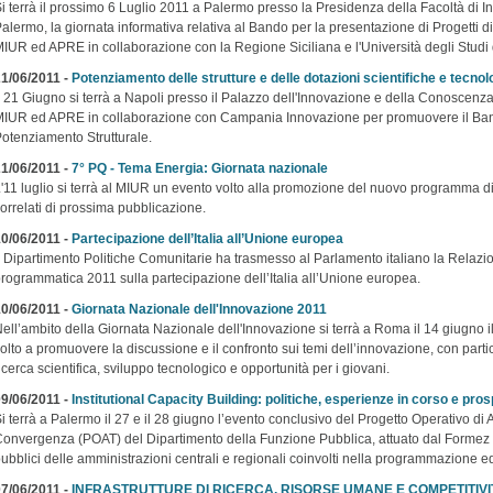
i terrà il prossimo 6 Luglio 2011 a Palermo presso la Presidenza della Facoltà di In
alermo, la giornata informativa relativa al Bando per la presentazione di Progetti 
IUR ed APRE in collaborazione con la Regione Siciliana e l'Università degli Studi
1/06/2011 -
Potenziamento delle strutture e delle dotazioni scientifiche e tecno
l 21 Giugno si terrà a Napoli presso il Palazzo dell'Innovazione e della Conoscenz
IUR ed APRE in collaborazione con Campania Innovazione per promuovere il Bando
otenziamento Strutturale.
1/06/2011 -
7° PQ - Tema Energia: Giornata nazionale
'11 luglio si terrà al MIUR un evento volto alla promozione del nuovo programma d
orrelati di prossima pubblicazione.
0/06/2011 -
Partecipazione dell’Italia all’Unione europea
l Dipartimento Politiche Comunitarie ha trasmesso al Parlamento italiano la Relaz
rogrammatica 2011 sulla partecipazione dell’Italia all’Unione europea.
0/06/2011 -
Giornata Nazionale dell'Innovazione 2011
ell’ambito della Giornata Nazionale dell'Innovazione si terrà a Roma il 14 giugno 
olto a promuovere la discussione e il confronto sui temi dell’innovazione, con particol
icerca scientifica, sviluppo tecnologico e opportunità per i giovani.
9/06/2011 -
Institutional Capacity Building: politiche, esperienze in corso e pros
i terrà a Palermo il 27 e il 28 giugno l’evento conclusivo del Progetto Operativo di
onvergenza (POAT) del Dipartimento della Funzione Pubblica, attuato dal Formez e r
ubblici delle amministrazioni centrali e regionali coinvolti nella programmazione
7/06/2011 -
INFRASTRUTTURE DI RICERCA, RISORSE UMANE E COMPETITIVITÀ: f