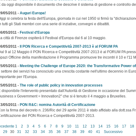
 da oggi disponibile il documento che descrive il sistema di gestione e controllo d
9/05/2011 -
Auguri Europa!
ggi si celebra la festa dell'Europa, giornata in cui nel 1950 si firmò la "dichiarazi
n tutti gli Stati membri con una serie di inziative, convegni e dibattiti.
6/05/2011 -
Festival d'Europa
a città di Firenze ospiterà il Festival d'Europa dal 6 al 10 maggio.
6/05/2011 -
Il PON Ricerca e Competitività 2007-2013 è al FORUM PA
al 9 al 12 Maggio il PON Ricerca e Competitività 2007-2013 è al FORUM PA presso l
pazi Officine della manifestazione il Programma promuove tre incontri il 10 e l'11 
5/05/2011 -
Meeting the Challenge of Europe 2020: the Transformative Power of
l settore dei servizi ha conosciuto una crescita costante nell'ultimo decennio in Eur
mportante per l'Europa.
5/05/2011 -
The role of public policy in innovation processes
 disponibile l'intervento presentato dall'Autorità di Gestione in occasione del Su
usiness x Government = Innovation2" che si è tenuto il 4 maggio a Bruxelles.
3/05/2011 -
PON R&C: nomina Autorità di Certificazione
on la firma del decreto n. 236/Ric del 29 aprile 2011 è stato affidato alla dott.ssa F
ertificazione del PON Ricerca e Competitività 2007-2013.
ecedente
1
2
3
4
5
6
7
8
9
10
11
12
13
14
15
16
17
18
29
30
31
32
33
34
35
36
37
38
39
40
41
Successivo