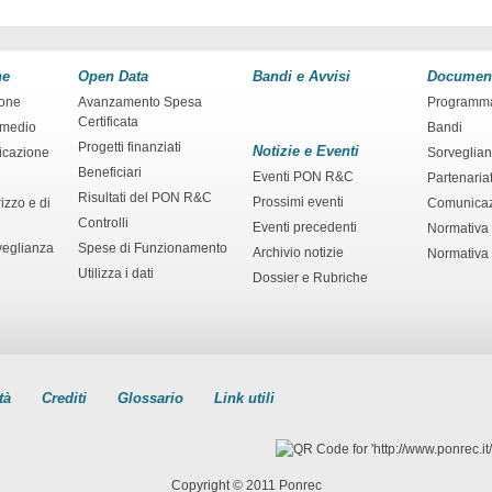
ne
Open Data
Bandi e Avvisi
Documen
ione
Avanzamento Spesa
Programm
Certificata
rmedio
Bandi
Progetti finanziati
Notizie e Eventi
ficazione
Sorveglia
Beneficiari
Eventi PON R&C
Partenaria
Risultati del PON R&C
Prossimi eventi
izzo e di
Comunica
Controlli
Eventi precedenti
Normativa
veglianza
Spese di Funzionamento
Archivio notizie
Normativa 
Utilizza i dati
Dossier e Rubriche
tà
Crediti
Glossario
Link utili
Copyright © 2011 Ponrec