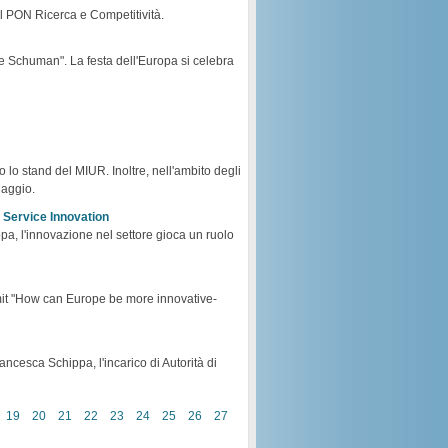
el PON Ricerca e Competitività.
one Schuman". La festa dell'Europa si celebra
o stand del MIUR. Inoltre, nell'ambito degli
Maggio.
 Service Innovation
opa, l'innovazione nel settore gioca un ruolo
mmit "How can Europe be more innovative-
rancesca Schippa, l'incarico di Autorità di
19
20
21
22
23
24
25
26
27