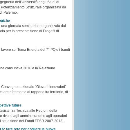
gegneria dell’Università degli Studi di
di Potenziamento Strutturale organizzata da
 di Palermo.
logiche
a una giornata seminariale organizzata dal
 per la presentazione di Progetti di
i lavoro sul Tema Energia del 7° PQ e i bandi
ione consuntiva 2010 e la Relazione
il Convegno nazionale “Giovani Innovatori”
are riferimento al rapporto tra territorio, di
pettive future
 Assistenza Tecnica alle Regioni della
ivolto agli amministratori e agli operatori
 ed attuazione dei Fondi FESR 2007-2013.
are rete per cogliere le nuove