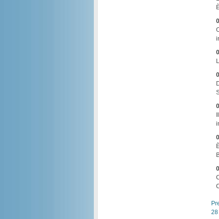
È
0
O
i
0
L
0
D
S
0
I
i
0
È
B
0
C
C
Pr
28