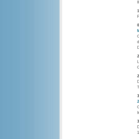
I
1
P
0
O
d
D
2
L
C
2
D
T
3
C
I
3
D
1