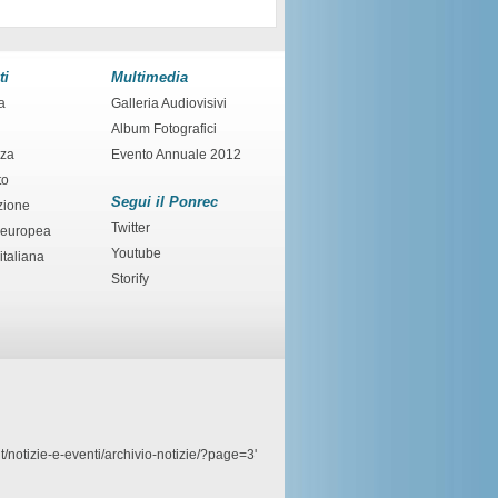
ti
Multimedia
a
Galleria Audiovisivi
Album Fotografici
nza
Evento Annuale 2012
to
Segui il Ponrec
zione
Twitter
 europea
Youtube
italiana
Storify