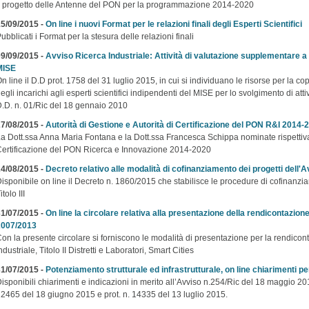
l progetto delle Antenne del PON per la programmazione 2014-2020
5/09/2015 -
On line i nuovi Format per le relazioni finali degli Esperti Scientifici
ubblicati i Format per la stesura delle relazioni finali
9/09/2015 -
Avviso Ricerca Industriale: Attività di valutazione supplementare a c
MISE
n line il D.D prot. 1758 del 31 luglio 2015, in cui si individuano le risorse per la c
egli incarichi agli esperti scientifici indipendenti del MISE per lo svolgimento di attiv
.D. n. 01/Ric del 18 gennaio 2010
7/08/2015 -
Autorità di Gestione e Autorità di Certificazione del PON R&I 2014-
a Dott.ssa Anna Maria Fontana e la Dott.ssa Francesca Schippa nominate rispettiva
ertificazione del PON Ricerca e Innovazione 2014-2020
4/08/2015 -
Decreto relativo alle modalità di cofinanziamento dei progetti dell'Avv
isponibile on line il Decreto n. 1860/2015 che stabilisce le procedure di cofinanzia
itolo III
1/07/2015 -
On line la circolare relativa alla presentazione della rendicontazion
2007/2013
on la presente circolare si forniscono le modalità di presentazione per la rendiconta
ndustriale, Titolo II Distretti e Laboratori, Smart Cities
1/07/2015 -
Potenziamento strutturale ed infrastrutturale, on line chiarimenti pe
isponibili chiarimenti e indicazioni in merito all’Avviso n.254/Ric del 18 maggio 201
2465 del 18 giugno 2015 e prot. n. 14335 del 13 luglio 2015.