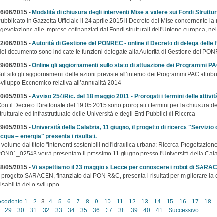
6/06/2015 -
Modalità di chiusura degli interventi Mise a valere sui Fondi Struttur
ubblicato in Gazzetta Ufficiale il 24 aprile 2015 il Decreto del Mise concernente la m
gevolazione alle imprese cofinanziati dai Fondi strutturali dell'Unione europea, 
2/06/2015 -
Autorità di Gestione del PONREC - online il Decreto di delega delle 
el documento sono indicate le funzioni delegate alla Autorità di Gestione del P
9/06/2015 -
Online gli aggiornamenti sullo stato di attuazione dei Programmi 
ul sito gli aggiornamenti delle azioni previste all’interno dei Programmi PAC attribu
viluppo Economico relativa all’annualità 2014
0/05/2015 -
Avviso 254/Ric. del 18 maggio 2011 - Prorogati i termini delle attivit
on il Decreto Direttoriale del 19.05.2015 sono prorogati i termini per la chiusura de
trutturale ed infrastrutturale delle Università e degli Enti Pubblici di Ricerca
9/05/2015 -
Università della Calabria, 11 giugno, il progetto di ricerca "Servizio 
cqua – energia" presenta i risultati.
l volume dal titolo "Interventi sostenibili nell'idraulica urbana: Ricerca-Progettazion
ON01_02543 verrà presentato il prossimo 11 giugno presso l'Università della Cala
8/05/2015 -
Vi aspettiamo il 23 maggio a Lecce per conoscere i robot di SARA
l progetto SARACEN, finanziato dal PON R&C, presenta i risultati per migliorare la q
isabilità dello sviluppo.
ecedente
1
2
3
4
5
6
7
8
9
10
11
12
13
14
15
16
17
18
29
30
31
32
33
34
35
36
37
38
39
40
41
Successivo