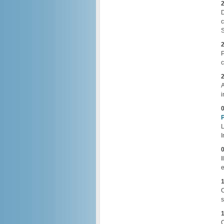
2
D
c
S
2
P
c
2
A
i
0
L
I
0
I
e
1
C
s
1
O