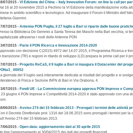
8/07/2015 -
VI Edizione del China – Italy Innovation Forum: on line la call per pa
al 16 al 20 novembre 2015 a Pechino la VI Edizione della manifestazione volta all
inese in ambito scientifico e tecnologico. Ad inaugurare il Forum il Ministro dell’Istr
tefania Giannini.
7/07/2015 -
Antenna PON Puglia, il 27 luglio a Bari si riparte dalle buone pratich
resso la Biblioteca De Gemmis a Santa Teresa dei Maschi nella Bari vecchia, si ter
apitalizzate attraverso i nodi delle Antenne PON
3/07/2015 -
Parte il PON Ricerca e Innovazione 2014-2020
pprovato con decisione C(2015) 4972 del 14.07.2015, il Programma Ricerca e Inn
n transizione (TR) e regioni in ritardo di sviluppo (LD) prepara le prime call per il 
7/07/2015 -
Progetto ReCaS, il 9 luglio a Bari si inaugura il Datacenter del prog
PONa3_ 00052
a giornata del 9 luglio sarà interamente dedicata ai risultati del progetto e si svol
nterateneo di Fisica e Sezione INFN di Bari in Via Orabona, 4.
3/07/2015 -
Fondi UE - La Commissione europea approva PON Imprese e Compe
l 23 giugno il PON Imprese e Competitività 2014-2020 è stato approvato con una dota
uro.
8/06/2015 -
Avviso 274 del 15 febbraio 2013 - Prorogati i termini delle attività pr
on il Decreto Direttoriale prot. 1316 del 18.06.2015 sono prorogati i termini per la c
ull’Avviso 274 del 15 febbraio 2013.
7/06/2015 -
Open data: aggiornamento dati al 30 aprile 2015
n line l'aggiornamento al 30/04/2015 dei dati dei progetti finanziati.