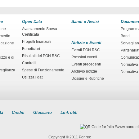
ne
Open Data
Bandi e Avvisi
Documen
ione
Avanzamento Spesa
Programm
Certificata
rmedio
Bandi
Progetti finanziati
Notizie e Eventi
ficazione
Sorveglia
Beneficiari
Eventi PON R&C
Partenaria
Risultati del PON R&C
Prossimi eventi
izzo e di
Comunica
Controlli
Eventi precedenti
Normativa
veglianza
Spese di Funzionamento
Archivio notizie
Normativa 
Utilizza i dati
Dossier e Rubriche
tà
Crediti
Glossario
Link utili
Copyright © 2011 Ponrec