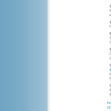
1
P
a
1
N
0
S
S
2
C
s
1
a
I
P
1
I
d
Pr
28