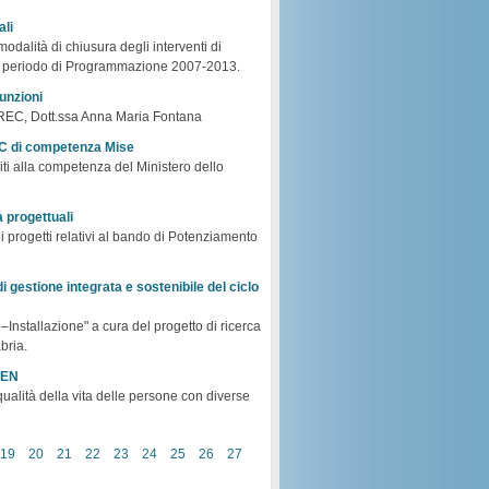
ali
odalità di chiusura degli interventi di
nel periodo di Programmazione 2007-2013.
funzioni
ONREC, Dott.ssa Anna Maria Fontana
PAC di competenza Mise
iti alla competenza del Ministero dello
à progettuali
i progetti relativi al bando di Potenziamento
di gestione integrata e sostenibile del ciclo
e–Installazione" a cura del progetto di ricerca
bria.
CEN
ualità della vita delle persone con diverse
19
20
21
22
23
24
25
26
27