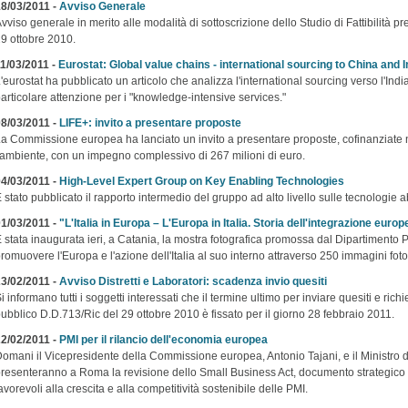
8/03/2011 -
Avviso Generale
vviso generale in merito alle modalità di sottoscrizione dello Studio di Fattibilità pr
9 ottobre 2010.
1/03/2011 -
Eurostat: Global value chains - international sourcing to China and I
'eurostat ha pubblicato un articolo che analizza l'international sourcing verso l'In
articolare attenzione per i "knowledge-intensive services."
8/03/2011 -
LIFE+: invito a presentare proposte
a Commissione europea ha lanciato un invito a presentare proposte, cofinanziate 
'ambiente, con un impegno complessivo di 267 milioni di euro.
4/03/2011 -
High-Level Expert Group on Key Enabling Technologies
 stato pubblicato il rapporto intermedio del gruppo ad alto livello sulle tecnologie abi
1/03/2011 -
"L'Italia in Europa – L'Europa in Italia. Storia dell'integrazione europ
 stata inaugurata ieri, a Catania, la mostra fotografica promossa dal Dipartimento P
romuovere l'Europa e l'azione dell'Italia al suo interno attraverso 250 immagini foto
3/02/2011 -
Avviso Distretti e Laboratori: scadenza invio quesiti
i informano tutti i soggetti interessati che il termine ultimo per inviare quesiti e rich
ubblico D.D.713/Ric del 29 ottobre 2010 è fissato per il giorno 28 febbraio 2011.
2/02/2011 -
PMI per il rilancio dell'economia europea
omani il Vicepresidente della Commissione europea, Antonio Tajani, e il Ministro
resenteranno a Roma la revisione dello Small Business Act, documento strategico ch
avorevoli alla crescita e alla competitività sostenibile delle PMI.