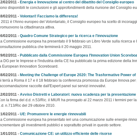
2/02/2011 -
Energia e Innovazione al centro del dibattito del Consiglio europeo
ono disponibili le conclusioni e gli approfondimenti della riunione del Consiglio e
8/02/2011 -
Volontari! Facciamo la differenza!
l 2011 è l'Anno europeo del Volontariato, il Consiglio europeo ha scelto di incoraggia
romuovono la cittadinanza attiva.
6/02/2011 -
Quadro Comune Strategico per la ricerca e l'innovazione
a Commissione europea ha presentato il 9 febbraio un Libro Verde sulla ricerca e 
onsultazione pubblica che terminerà il 20 maggio 2011.
9/02/2011 -
Pubblicato dalla Commissione Europea l’Innovation Union Scorebo
a DG per le Imprese e l'industria della CE ha pubblicato la prima edizione della I
a European Innovation Scoreboard.
8/02/2011 -
Meeting the Challenge of Europe 2020: The Trasformative Power of
i terrà a Roma il 17 e il 18 febbraio la conferenza promossa da Europe Innova per 
accomandazione raccolte dall'Expert panel sui servizi innovativi.
2/02/2011 -
Avviso Distretti e Laboratori: nuova scadenza per la presentazion
on la firma del d.d. n.53/Ric. il MIUR ha prorogato al 22 marzo 2011 i termini per 
.d. n.713/Ric del 29 ottobre 2010.
1/02/2011 -
UE: Promuovere le energie rinnovabili
a Commissione europea ha presentato ieri una comunicazione sulle energie rinnova
ncrementare gli investimenti pubblici e soprattutto privati in questo settore.
1/01/2011 -
Comunicazione CE: un utilizzo efficiente delle risorse