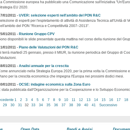
a Commissione europea ha pubblicato una Comunicazione sull'iniziativa "Un'Europa e
trategia EU 2020.
7/01/2011 -
UVER: selezione esperti nell'ambito del PON R&C
elezione di esperti per l'espletamento di attività di Assistenza Tecnica all'Unità di 
ell'ambito del PON “Ricerca e Competitività 2007–2013”.
5/01/2011 -
Riunione Gruppo CPV
ono disponibili le slide presentate questa mattina nel corso della riunione del Gru
1/01/2011 -
Piano delle Valutazioni del PON R&C
i terrà martedì 25 gennaio, presso il MIUR, la riunione periodica del Gruppo di Co
alutazioni.
8/01/2011 -
Analisi annuale per la crescita
ome annunciato nella Strategia Europa 2020, per la prima volta la Commissione e
iano per la crescita economica che impegna l'Europa nei prossimi dodici mesi.
0/01/2011 -
OCSE: indagine economica sulla Zona Euro
 stata pubblicata dall'Organizzazione per la Cooperazione e lo Sviluppo Economi
ecedente
1
2
3
4
5
6
7
8
9
10
11
12
13
14
15
16
17
18
29
30
31
32
33
34
35
36
37
38
39
40
41
Successivo
ne
Open Data
Bandi e Avvisi
Documen