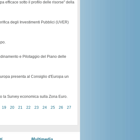
fficace sotto il profilo delle risorse" della
Verifica degli Investimenti Pubblici (UVER)
ppo.
odinamento e Pilotaggio del Piano delle
uropa presenta al Consiglio d'Europa un
co la Survey economica sulla Zona Euro.
19
20
21
22
23
24
25
26
27
ti
Multimedia