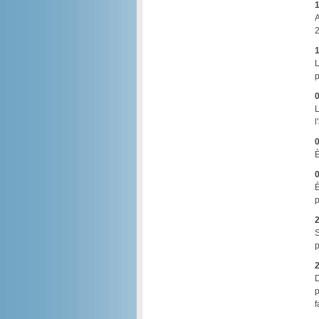
1
A
2
1
L
p
0
L
l
0
È
0
È
p
2
S
p
2
D
p
f