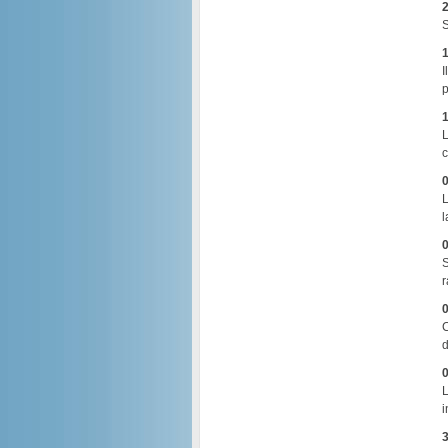
2
S
1
I
p
1
L
c
0
L
l
0
S
r
0
C
d
0
L
i
3