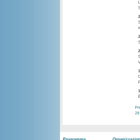
L
S
2
S
n
2
S
2
S
V
1
C
P
1
È
Pr
28
Programma
Organizzazio