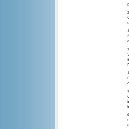
p
2
C
e
1
S
d
1
S
E
P
1
C
c
1
C
i
i
0
C
u