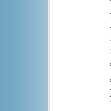
s
0
L
l
0
S
c
0
D
C
i
0
S
C
0
S
r
s
2
I
d