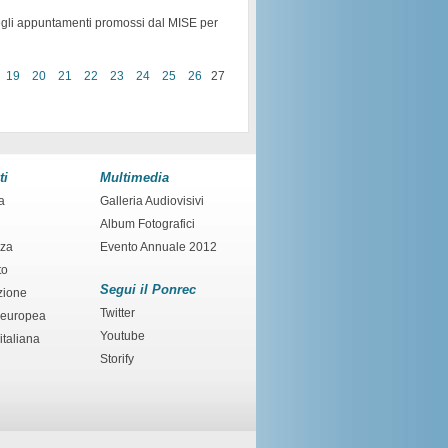
degli appuntamenti promossi dal MISE per
19
20
21
22
23
24
25
26
27
ti
Multimedia
a
Galleria Audiovisivi
Album Fotografici
nza
Evento Annuale 2012
to
Segui il Ponrec
zione
Twitter
 europea
Youtube
italiana
Storify