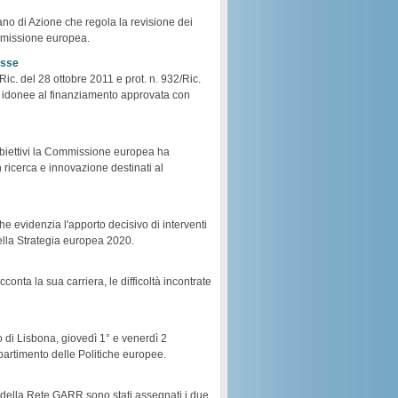
ano di Azione che regola la revisione dei
ommissione europea.
esse
/Ric. del 28 ottobre 2011 e prot. n. 932/Ric.
 idonee al finanziamento approvata con
 obiettivi la Commissione europea ha
 ricerca e innovazione destinati al
e evidenzia l'apporto decisivo di interventi
ella Strategia europea 2020.
cconta la sua carriera, le difficoltà incontrate
o di Lisbona, giovedì 1° e venerdì 2
rtimento delle Politiche europee.
 della Rete GARR sono stati assegnati i due