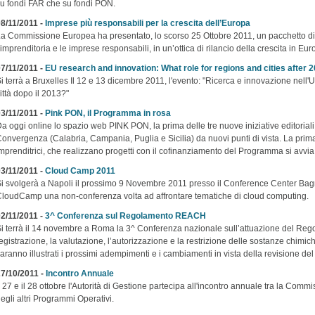
u fondi FAR che su fondi PON.
8/11/2011 -
Imprese più responsabili per la crescita dell’Europa
a Commissione Europea ha presentato, lo scorso 25 Ottobre 2011, un pacchetto di 
’imprenditoria e le imprese responsabili, in un’ottica di rilancio della crescita in Eur
7/11/2011 -
EU research and innovation: What role for regions and cities after 
i terrà a Bruxelles Il 12 e 13 dicembre 2011, l'evento: "Ricerca e innovazione nell'U
ittà dopo il 2013?"
3/11/2011 -
Pink PON, il Programma in rosa
a oggi online lo spazio web PINK PON, la prima delle tre nuove iniziative editorial
onvergenza (Calabria, Campania, Puglia e Sicilia) da nuovi punti di vista. La prima i
mprenditrici, che realizzano progetti con il cofinanziamento del Programma si avvia 
3/11/2011 -
Cloud Camp 2011
i svolgerà a Napoli il prossimo 9 Novembre 2011 presso il Conference Center Bag
loudCamp una non-conferenza volta ad affrontare tematiche di cloud computing.
2/11/2011 -
3^ Conferenza sul Regolamento REACH
i terrà il 14 novembre a Roma la 3^ Conferenza nazionale sull’attuazione del Re
egistrazione, la valutazione, l’autorizzazione e la restrizione delle sostanze chi
aranno illustrati i prossimi adempimenti e i cambiamenti in vista della revisione de
7/10/2011 -
Incontro Annuale
l 27 e il 28 ottobre l'Autorità di Gestione partecipa all'incontro annuale tra la Com
egli altri Programmi Operativi.