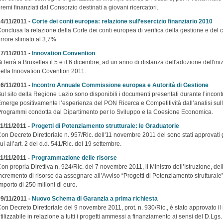
remi finanziati dal Consorzio destinati a giovani ricercatori.
4/11/2011 -
Corte dei conti europea: relazione sull’esercizio finanziario 2010
onclusa la relazione della Corte dei conti europea di verifica della gestione e del c
rrore stimato al 3,7%.
7/11/2011 -
Innovation Convention
i terrà a Bruxelles il 5 e il 6 dicembre, ad un anno di distanza dell'adozione dell'in
ella Innovation Covention 2011.
6/11/2011 -
Incontro Annuale Commissione europea e Autorità di Gestione
ul sito della Regione Lazio sono disponibili i documenti presentati durante l’incontr
merge positivamente l’esperienza del PON Ricerca e Competitività dall’analisi sulla 
rogrammi condotta dal Dipartimento per lo Sviluppo e la Coesione Economica.
1/11/2011 -
Progetti di Potenziamento strutturale: le Graduatorie
on Decreto Direttoriale n. 957/Ric. dell'11 novembre 2011 del sono stati approvati 
ui all’art. 2 del d.d. 541/Ric. del 19 settembre.
1/11/2011 -
Programmazione delle risorse
on propria Direttiva n. 924/Ric. del 7 novembre 2011, il Ministro dell’Istruzione, de
ncremento di risorse da assegnare all’Avviso “Progetti di Potenziamento strutturale
mporto di 250 milioni di euro.
9/11/2011 -
Nuovo Schema di Garanzia a prima richiesta
on Decreto Direttoriale del 9 novembre 2011, prot. n. 930/Ric., è stato approvato i
tilizzabile in relazione a tutti i progetti ammessi a finanziamento ai sensi del D.Lg