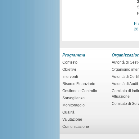
2
S
p
Pr
28
Programma
Organizzazio
Contesto
Autorità di Gest
Obiettivi
Organismo inte
Interventi
Autorità di Certi
Risorse Finanziarie
Autorità di Audit
Gestione e Controllo
Comitato di Indir
Attuazione
Sorveglianza
Comitato di Sor
Monitoraggio
Qualità
Valutazione
Comunicazione