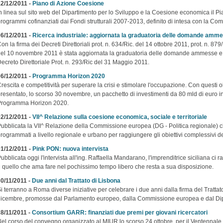
2/12/2011 -
Piano di Azione Coesione
n linea sul sito web del Dipartimento per lo Sviluppo e la Coesione economica il Pi
rogrammi cofinanziati dai Fondi strutturali 2007-2013, definito di intesa con la C
6/12/2011 -
Ricerca industriale: aggiornata la graduatoria delle domande amm
on la firma dei Decreti Direttoriali prot. n. 634/Ric. del 14 ottobre 2011, prot. n. 879
el 10 novembre 2011 è stata aggiornata la graduatoria delle domande ammesse e
ecreto Direttoriale Prot. n. 293/Ric del 31 Maggio 2011.
6/12/2011 -
Programma Horizon 2020
rescita e competitività per superare la crisi e stimolare l'occupazione. Con questi
resentato, lo scorso 30 novembre, un pacchetto di investimenti da 80 mld di euro in
Programma Horizon 2020.
2/12/2011 -
VII^ Relazione sulla coesione economica, sociale e territoriale
ubblicata la VII^ Relazione della Commissione europea (DG - Politica regionale) ch
rogrammati a livello regionale e urbano per raggiungere gli obiettivi complessivi d
1/12/2011 -
Pink PON: nuova intervista
ubblicata oggi l'intervista all'ing. Raffaella Mandarano, l'imprenditrice siciliana ci ra
 quello che ama fare nel pochissimo tempo libero che resta a sua disposizione.
0/11/2011 -
Due anni dal Trattato di Lisbona
i terranno a Roma diverse iniziative per celebrare i due anni dalla firma del Trattat
icembre, promosse dal Parlamento europeo, dalla Commissione europea e dal Dipa
8/11/2011 -
Consortium GARR: finanziati due premi per giovani ricercatori
el corso del convegno organizzato al MIUR,lo scorso 24 ottobre, per il Ventennale