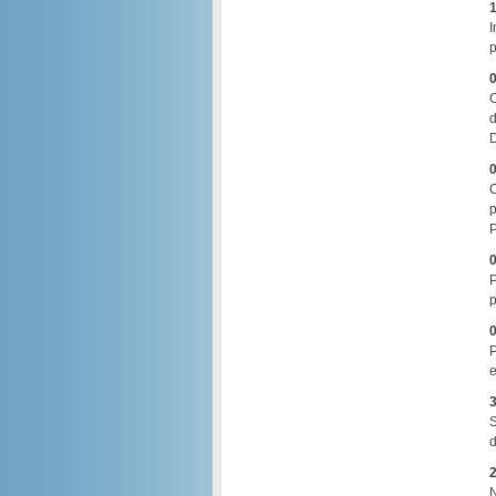
1
I
p
0
C
d
D
0
C
p
0
P
p
0
P
e
3
S
d
2
N