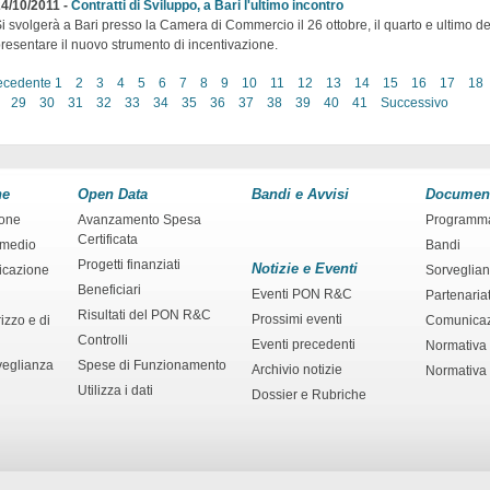
4/10/2011 -
Contratti di Sviluppo, a Bari l'ultimo incontro
i svolgerà a Bari presso la Camera di Commercio il 26 ottobre, il quarto e ultimo 
resentare il nuovo strumento di incentivazione.
ecedente
1
2
3
4
5
6
7
8
9
10
11
12
13
14
15
16
17
18
29
30
31
32
33
34
35
36
37
38
39
40
41
Successivo
ne
Open Data
Bandi e Avvisi
Documen
ione
Avanzamento Spesa
Programm
Certificata
rmedio
Bandi
Progetti finanziati
Notizie e Eventi
ficazione
Sorveglia
Beneficiari
Eventi PON R&C
Partenaria
Risultati del PON R&C
Prossimi eventi
izzo e di
Comunica
Controlli
Eventi precedenti
Normativa
veglianza
Spese di Funzionamento
Archivio notizie
Normativa 
Utilizza i dati
Dossier e Rubriche