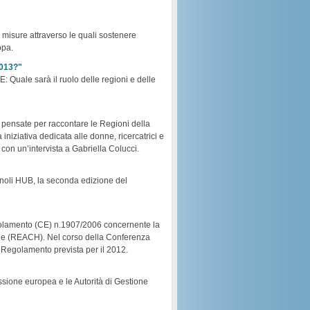
misure attraverso le quali sostenere
opa.
2013?"
E: Quale sarà il ruolo delle regioni e delle
i pensate per raccontare le Regioni della
niziativa dedicata alle donne, ricercatrici e
con un’intervista a Gabriella Colucci.
noli HUB, la seconda edizione del
golamento (CE) n.1907/2006 concernente la
miche (REACH). Nel corso della Conferenza
l Regolamento prevista per il 2012.
missione europea e le Autorità di Gestione