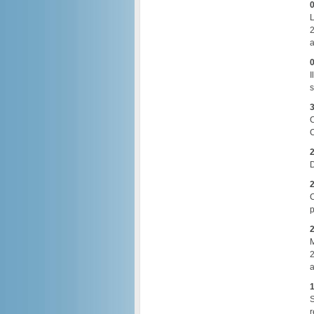
0
L
2
a
0
I
s
3
C
C
2
D
2
C
p
2
M
2
a
1
S
r