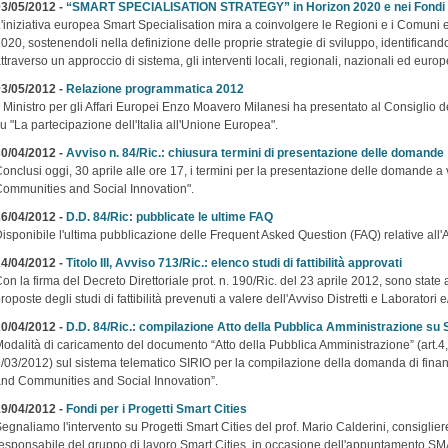
3/05/2012 -
“SMART SPECIALISATION STRATEGY” in Horizon 2020 e nei Fondi s
'iniziativa europea Smart Specialisation mira a coinvolgere le Regioni e i Comuni eu
020, sostenendoli nella definizione delle proprie strategie di sviluppo, identificando
ttraverso un approccio di sistema, gli interventi locali, regionali, nazionali ed europ
3/05/2012 -
Relazione programmatica 2012
l Ministro per gli Affari Europei Enzo Moavero Milanesi ha presentato al Consiglio
u "La partecipazione dell'Italia all'Unione Europea".
0/04/2012 -
Avviso n. 84/Ric.: chiusura termini di presentazione delle domande
onclusi oggi, 30 aprile alle ore 17, i termini per la presentazione delle domande a 
ommunities and Social Innovation".
6/04/2012 -
D.D. 84/Ric: pubblicate le ultime FAQ
isponibile l'ultima pubblicazione delle Frequent Asked Question (FAQ) relative all
4/04/2012 -
Titolo III, Avviso 713/Ric.: elenco studi di fattibilità approvati
on la firma del Decreto Direttoriale prot. n. 190/Ric. del 23 aprile 2012, sono state 
roposte degli studi di fattibilità prevenuti a valere dell'Avviso Distretti e Laborato
0/04/2012 -
D.D. 84/Ric.: compilazione Atto della Pubblica Amministrazione su
odalità di caricamento del documento “Atto della Pubblica Amministrazione” (art.4,
/03/2012) sul sistema telematico SIRIO per la compilazione della domanda di finan
nd Communities and Social Innovation”.
9/04/2012 -
Fondi per i Progetti Smart Cities
egnaliamo l'intervento su Progetti Smart Cities del prof. Mario Calderini, consigl
esponsabile del gruppo di lavoro Smart Cities, in occasione dell'appuntamento S