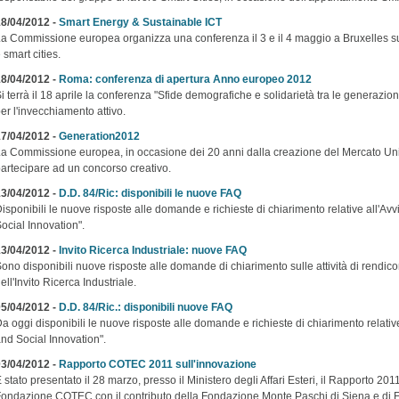
8/04/2012 -
Smart Energy & Sustainable ICT
a Commissione europea organizza una conferenza il 3 e il 4 maggio a Bruxelles sullo 
 smart cities.
8/04/2012 -
Roma: conferenza di apertura Anno europeo 2012
i terrà il 18 aprile la conferenza "Sfide demografiche e solidarietà tra le generazi
er l'invecchiamento attivo.
7/04/2012 -
Generation2012
a Commissione europea, in occasione dei 20 anni dalla creazione del Mercato Unico
artecipare ad un concorso creativo.
3/04/2012 -
D.D. 84/Ric: disponibili le nuove FAQ
isponibili le nuove risposte alle domande e richieste di chiarimento relative all'A
ocial Innovation".
3/04/2012 -
Invito Ricerca Industriale: nuove FAQ
ono disponibili nuove risposte alle domande di chiarimento sulle attività di rendicon
ell'Invito Ricerca Industriale.
5/04/2012 -
D.D. 84/Ric.: disponibili nuove FAQ
a oggi disponibili le nuove risposte alle domande e richieste di chiarimento relati
nd Social Innovation".
3/04/2012 -
Rapporto COTEC 2011 sull'innovazione
 stato presentato il 28 marzo, presso il Ministero degli Affari Esteri, il Rapporto 2011
ondazione COTEC con il contributo della Fondazione Monte Paschi di Siena e di 