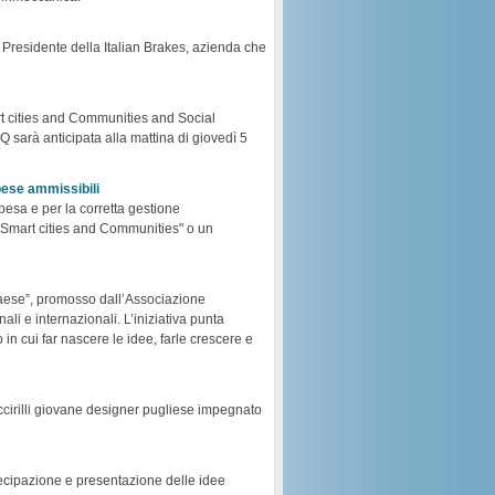
 Presidente della Italian Brakes, azienda che
art cities and Communities and Social
 sarà anticipata alla mattina di giovedì 5
spese ammissibili
spesa e per la corretta gestione
 "Smart cities and Communities" o un
 Paese”, promosso dall’Associazione
ali e internazionali. L’iniziativa punta
in cui far nascere le idee, farle crescere e
ccirilli giovane designer pugliese impegnato
rtecipazione e presentazione delle idee