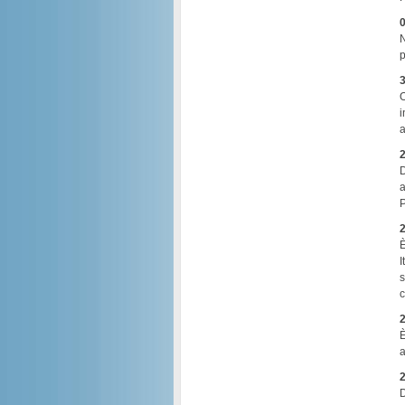
0
N
p
3
O
i
a
2
D
a
P
2
È
I
s
c
2
È
a
2
D