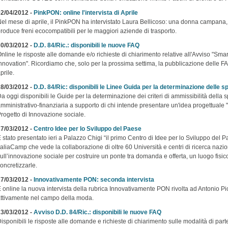
2/04/2012 -
PinkPON: online l'intervista di Aprile
el mese di aprile, il PinkPON ha intervistato Laura Bellicoso: una donna campana,
roduce freni ecocompatibili per le maggiori aziende di trasporto.
0/03/2012 -
D.D. 84/Ric.: disponibili le nuove FAQ
nline le risposte alle domande e/o richieste di chiarimento relative all'Avviso "Sm
nnovation". Ricordiamo che, solo per la prossima settima, la pubblicazione delle FAQ
prile.
8/03/2012 -
D.D. 84/Ric: disponibili le Linee Guida per la determinazione delle 
a oggi disponibili le Guide per la determinazione dei criteri di ammissibilità della 
mministrativo-finanziaria a supporto di chi intende presentare un'idea progettuale
rogetto di Innovazione sociale.
7/03/2012 -
Centro Idee per lo Sviluppo del Paese
 stato presentato ieri a Palazzo Chigi “il primo Centro di Idee per lo Sviluppo del
taliaCamp che vede la collaborazione di oltre 60 Università e centri di ricerca nazion
ull’innovazione sociale per costruire un ponte tra domanda e offerta, un luogo fisico 
oncretizzarle.
7/03/2012 -
Innovativamente PON: seconda intervista
 online la nuova intervista della rubrica Innovativamente PON rivolta ad Antonio Pi
ttivamente nel campo della moda.
3/03/2012 -
Avviso D.D. 84/Ric.: disponibili le nuove FAQ
isponibili le risposte alle domande e richieste di chiarimento sulle modalità di pa