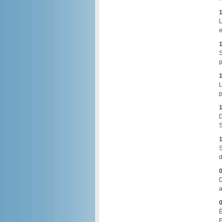
1
L
e
1
S
p
1
L
p
1
D
S
1
S
d
0
D
a
0
È
F