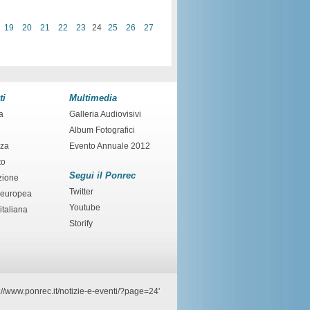
19
20
21
22
23
24
25
26
27
ti
Multimedia
a
Galleria Audiovisivi
Album Fotografici
nza
Evento Annuale 2012
to
Segui il Ponrec
zione
Twitter
 europea
Youtube
italiana
Storify