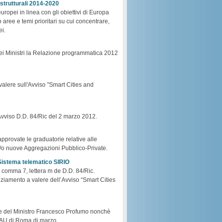
trutturali 2014-2020
ropei in linea con gli obiettivi di Europa
 aree e temi prioritari su cui concentrare,
ei.
 dei Ministri la Relazione programmatica 2012
valere sull'Avviso "Smart Cities and
'Avviso D.D. 84/Ric del 2 marzo 2012.
approvate le graduatorie relative alle
ri e/o nuove Aggregazioni Pubblico-Private.
 Sistema telematico SIRIO
 comma 7, lettera m de D.D. 84/Ric.
ziamento a valere dell’Avviso “Smart Cities
iere del Ministro Francesco Profumo nonchè
MAU di Roma di marzo.