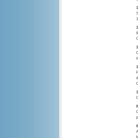
1
S
1
1
I
C
1
O
i
1
P
d
C
1
O
0
C
p
0
A
M