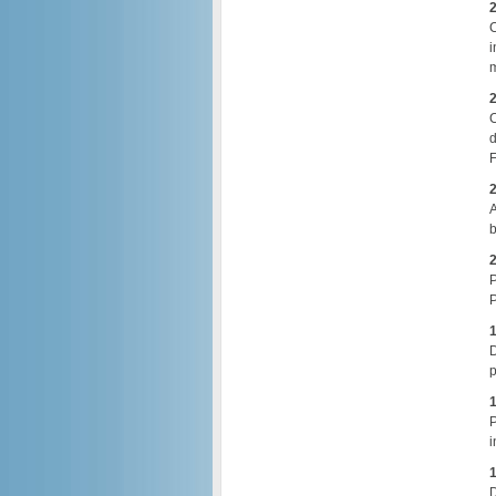
2
C
i
m
2
C
d
F
2
A
b
2
P
P
1
D
p
1
P
i
1
D