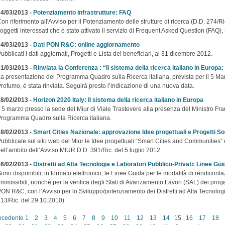
4/03/2013 -
Potenziamento infrastrutture: FAQ
on riferimento all'Avviso per il Potenziamento delle strutture di ricerca (D.D. 274/Ri
oggetti interessati che è stato attivato il servizio di Frequent Asked Question (FAQ)
4/03/2013 -
Dati PON R&C: online aggiornamento
ubblicati i dati aggiornati, Progetti e Lista dei beneficiari, al 31 dicembre 2012.
1/03/2013 -
Rinviata la Conferenza : “Il sistema della ricerca italiano in Europa:
a presentazione del Programma Quadro sulla Ricerca italiana, prevista per il 5 Ma
rofumo, è stata rinviata. Seguirà presto l’indicazione di una nuova data.
8/02/2013 -
Horizon 2020 Italy: Il sistema della ricerca italiano in Europa
l 5 marzo presso la sede del Miur di Viale Trastevere alla presenza del Ministro F
rogramma Quadro sulla Ricerca italiana.
8/02/2013 -
Smart Cities Nazionale: approvazione Idee progettuali e Progetti So
ubblicate sul sito web del Miur le Idee progettuali “Smart Cities and Communities” 
ell’ambito dell’Avviso MIUR D.D. 391/Ric. del 5 luglio 2012.
6/02/2013 -
Distretti ad Alta Tecnologia e Laboratori Pubblico-Privati: Linee Gu
ono disponibili, in formato elettronico, le Linee Guida per le modalità di rendicon
mmissibili, nonché per la verifica degli Stati di Avanzamento Lavori (SAL) dei progett
ON R&C, con l’Avviso per lo Sviluppo/potenziamento dei Distretti ad Alta Tecnologia
13/Ric. del 29.10.2010).
ecedente
1
2
3
4
5
6
7
8
9
10
11
12
13
14
15
16
17
18