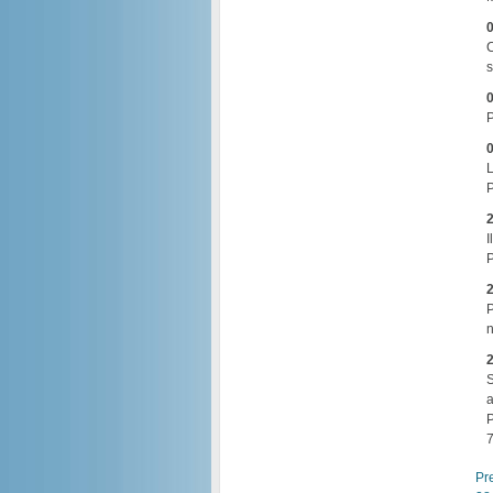
0
C
s
0
P
0
L
P
2
I
P
2
P
n
2
S
a
P
7
Pr