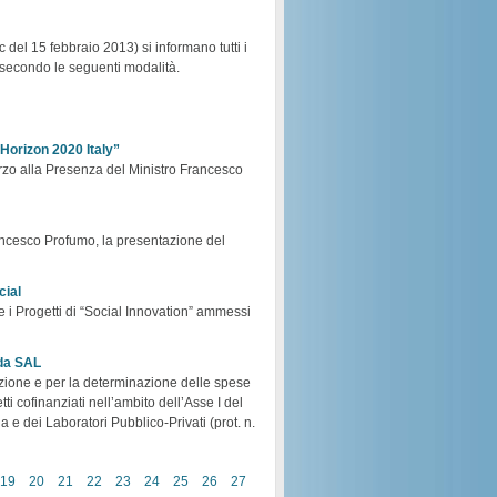
c del 15 febbraio 2013) si informano tutti i
, secondo le seguenti modalità.
 Horizon 2020 Italy”
rzo alla Presenza del Ministro Francesco
rancesco Profumo, la presentazione del
cial
e i Progetti di “Social Innovation” ammessi
ida SAL
tazione e per la determinazione delle spese
i cofinanziati nell’ambito dell’Asse I del
 e dei Laboratori Pubblico-Privati (prot. n.
19
20
21
22
23
24
25
26
27