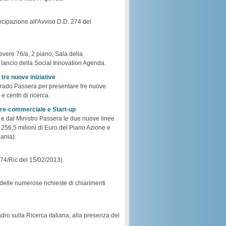
tecipazione all'Avviso D.D. 274 del
tevere 76/a, 2 piano, Sala della
 lancio della Social Innovation Agenda.
tre nuove iniziative
rrado Passera per presentare tre nuove
e centri di ricerca.
pre-commerciale e Start-up
 e dal Ministro Passera le due nuove linee
e 256,5 milioni di Euro del Piano Azione e
ania).
74/Ric del 15/02/2013).
elle numerose richieste di chiarimenti
o sulla Ricerca italiana, alla presenza del