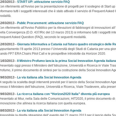
2/03/2013 -
START UP: attivazione servizio FAQ
on riferimento all'Avviso per la presentazione di progetti per il sostegno di Start u
nformano tutti i soggetti interessati che è stato attivato il servizio di Frequent Ask
odalità.
2/03/2013 -
Public Procurement: attivazione servizio FAQ
on riferimento all'Avviso Pubblico per la rilevazioni di fabbisogni di innovazioni all
ella Convergenza (D.D. 437/Ric del 13 marzo 2013) si informano tutti i soggetti intere
requent Asked Question (FAQ), secondo le seguenti modalità.
2/03/2013 -
Giornata Informativa a Catania sul futuro quadro strategico delle 
ppuntamento l’8 aprile 2013 presso l’Università degli Studi di Catania per una giorn
ando FP7 ERA Chairs Pilot Call e le prospettive introdotte da Horizon 2020.
1/03/2013 -
Il Ministro Profumo lancia la prima Social Innovation Agenda italiana
resentato oggi presso il Ministero dell’Istruzione, Università e Ricerca in Viale Tr
rofumo, il primo documento di sintesi per la costruzione della Social Innovation Age
9/03/2013 -
La via italiana alla Social Innovation Agenda
i seguito la scaletta degli interventi previsti per il lancio della Social Innovation A
resso il Ministero dell’Istruzione, Università e Ricerca, Viale Trastevere, alla pre
9/03/2013 -
La ricerca italiana con “Horizon2020 Italia” diventa più europea
resentato al Miur, nella Sala delle Comunicazioni, HIT2020, il primo documento d
nnovazione che allinea la ricerca italiana con quella europea.
8/03/2013 -
La via italiana alla Social Innovation Agenda
isponibile la diretta streaming dell' evento del 21 marzo 2013 per il lancio della S