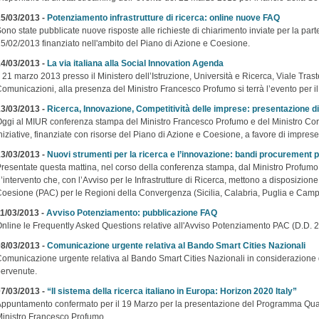
5/03/2013 -
Potenziamento infrastrutture di ricerca: online nuove FAQ
ono state pubblicate nuove risposte alle richieste di chiarimento inviate per la par
5/02/2013 finanziato nell'ambito del Piano di Azione e Coesione.
4/03/2013 -
La via italiana alla Social Innovation Agenda
l 21 marzo 2013 presso il Ministero dell’Istruzione, Università e Ricerca, Viale Tras
omunicazioni, alla presenza del Ministro Francesco Profumo si terrà l’evento per il
3/03/2013 -
Ricerca, Innovazione, Competitività delle imprese: presentazione di 
ggi al MIUR conferenza stampa del Ministro Francesco Profumo e del Ministro Co
niziative, finanziate con risorse del Piano di Azione e Coesione, a favore di imprese 
3/03/2013 -
Nuovi strumenti per la ricerca e l’innovazione: bandi procurement 
resentate questa mattina, nel corso della conferenza stampa, dal Ministro Profumo
’intervento che, con l’Avviso per le Infrastrutture di Ricerca, mettono a disposizion
oesione (PAC) per le Regioni della Convergenza (Sicilia, Calabria, Puglia e Camp
1/03/2013 -
Avviso Potenziamento: pubblicazione FAQ
nline le Frequently Asked Questions relative all'Avviso Potenziamento PAC (D.D. 2
8/03/2013 -
Comunicazione urgente relativa al Bando Smart Cities Nazionali
omunicazione urgente relativa al Bando Smart Cities Nazionali in considerazione d
ervenute.
7/03/2013 -
“Il sistema della ricerca italiano in Europa: Horizon 2020 Italy”
ppuntamento confermato per il 19 Marzo per la presentazione del Programma Quadr
inistro Francesco Profumo.