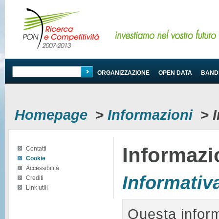
PROGRAMMA
ORGANIZZAZIONE
OPEN DATA
BANDI
Homepage
>
Informazioni
>
Informazi
Contatti
Cookie
Accessibilità
Informativa
Crediti
Link utili
Questa informa