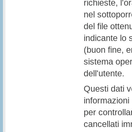
richieste, l'o
nel sottoporr
del file otte
indicante lo 
(buon fine, er
sistema oper
dell'utente.
Questi dati v
informazioni 
per controll
cancellati i