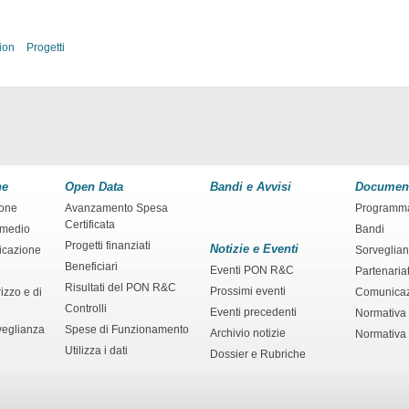
ion
Progetti
ne
Open Data
Bandi e Avvisi
Documen
ione
Avanzamento Spesa
Programm
Certificata
rmedio
Bandi
Progetti finanziati
Notizie e Eventi
ficazione
Sorveglia
Beneficiari
Eventi PON R&C
Partenaria
Risultati del PON R&C
Prossimi eventi
izzo e di
Comunica
Controlli
Eventi precedenti
Normativa
veglianza
Spese di Funzionamento
Archivio notizie
Normativa 
Utilizza i dati
Dossier e Rubriche