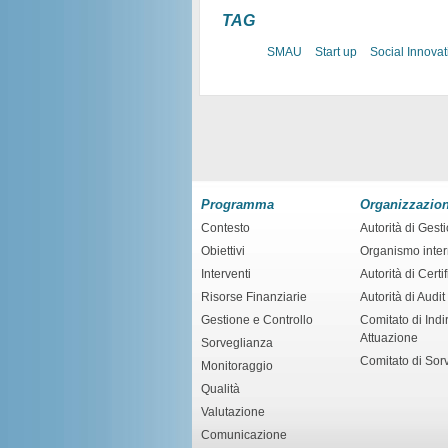
TAG
SMAU
Start up
Social Innovat
Programma
Organizzazio
Contesto
Autorità di Gest
Obiettivi
Organismo inte
Interventi
Autorità di Certi
Risorse Finanziarie
Autorità di Audit
Gestione e Controllo
Comitato di Indir
Attuazione
Sorveglianza
Comitato di Sor
Monitoraggio
Qualità
Valutazione
Comunicazione