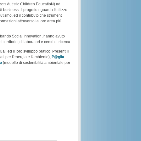
bots Autistic Children EducatioN) ad
business. Il progetto riguarda l'utilizzo
autismo, ed il contributo che strumenti
nformazioni attraverso la loro area più
il bando Social Innovation, hanno avuto
ritorio, di laboratori e centri di ricerca.
ali ed il loro sviluppo pratico. Presenti il
ati per l'energia e l'ambiente),
P@glia
co
(modello di sostenibilità ambientale per