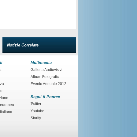
Notizie Correlate
ti
Multimedia
a
Galleria Audiovisivi
Album Fotografici
nza
Evento Annuale 2012
to
Segui il Ponrec
zione
Twitter
 europea
Youtube
italiana
Storify