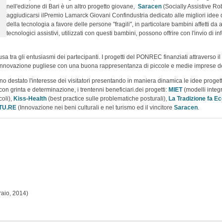
nell'edizione di Bari è un altro progetto giovane,
Saracen
(Socially Assistive Ro
aggiudicarsi ilPremio Lamarck Giovani Confindustria dedicato alle migliori idee di 
della tecnologia a favore delle persone "fragili", in particolare bambini affetti da 
tecnologici assistivi, utilizzati con questi bambini, possono offrire con l'invio di i
sa tra gli entusiasmi dei partecipanti. I progetti del PONREC finanziati attraverso 
innovazione pugliese con una buona rappresentanza di piccole e medie imprese del ter
anno destato l'interesse dei visitatori presentando in maniera dinamica le idee progettu
on grinta e determinazione, i trentenni beneficiari.dei progetti:
MIET
(modelli integr
coli),
Kiss-Health
(best practice sulle problematiche posturali),
La Tradizione fa E
TU.RE
(Innovazione nei beni culturali e nel turismo ed il vincitore
Saracen
.
raio, 2014)