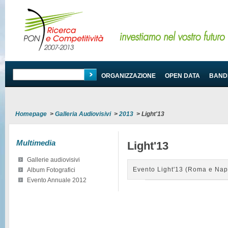
PROGRAMMA
ORGANIZZAZIONE
OPEN DATA
BANDI
Homepage
>
Galleria Audiovisivi
>
2013
>
Light'13
Multimedia
Light'13
Gallerie audiovisivi
Evento Light'13 (Roma e Napo
Album Fotografici
Evento Annuale 2012