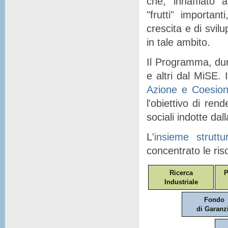
che, "
innaffiato
" a
"
frutti
" importanti
crescita e di svil
in tale ambito.
Il Programma, dunq
e altri dal MiSE. I
Azione e Coesio
l'obiettivo di ren
sociali indotte dal
L'
insieme struttu
concentrato le ris
Ricerca
P
Industriale
Fondo
di Garanz