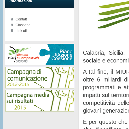
Informazioni
Contatti
Glossario
Link utili
Calabria, Sicilia
sociale e econom
A tal fine, il MIU
oltre 6 miliardi d
programmati e at
impatti sul territor
competitività del
giovani generazion
È per questo che 