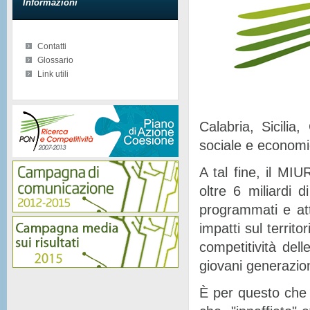
Informazioni
Contatti
Glossario
Link utili
Calabria, Sicilia
sociale e econom
A tal fine, il MIU
oltre 6 miliardi d
programmati e at
impatti sul territor
competitività del
giovani generazion
È per questo che 