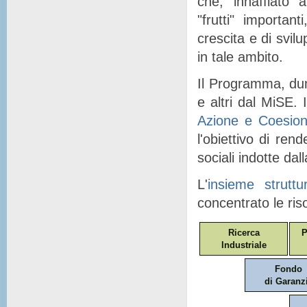
che, "
innaffiato
" a
"
frutti
" importanti
crescita e di svil
in tale ambito.
Il Programma, dunq
e altri dal MiSE. I
Azione e Coesio
l'obiettivo di ren
sociali indotte dal
L'
insieme struttu
concentrato le ris
Ricerca
P
Industriale
Fondo
di Garanz